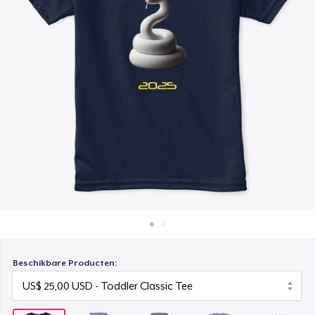
Hoe het werkt
Unisex Premium Pullover Hoodie
Verkoop overal
US$ 40,00
Verkoop alles
Comfort Tee
US$ 26,00
Unisex Classic Crewneck Sweatshirt
US$ 33,00
Women's Classic Tee
US$ 25,00
Kids Premium Tee
US$ 25,00
Beschikbare Producten:
Classic Long Sleeve Tee
US$ 32,00