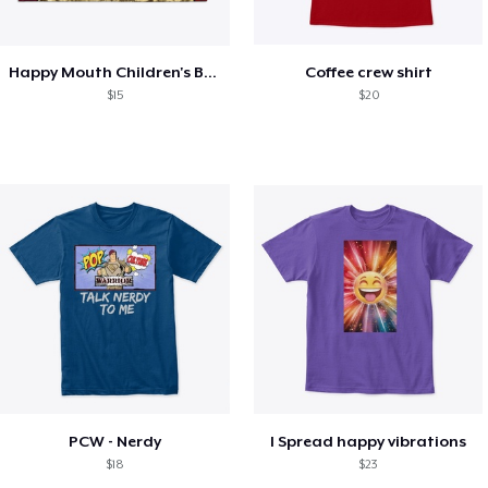
Happy Mouth Children's Book
Coffee crew shirt
$15
$20
PCW - Nerdy
I Spread happy vibrations
$18
$23