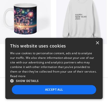
×
This website uses cookies
Fresh Start Mugs
HAPPY NEW YEAR 2025
We use cookies to personalise content, ads and to analyse
$16
$41
our traffic. We also share information about your use of our
site with our advertising and analytics partners who may
combine it with other information that you’ve provided to
them or that they’ve collected from your use of their services.
Read more
SHOW DETAILS
Report this product
ACCEPT ALL
STRICTLY NECESSARY
PERFORMANCE