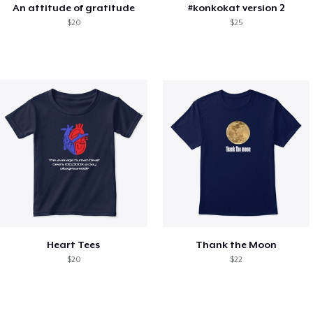
An attitude of gratitude
#konkokat version 2
$20
$25
Heart Tees
Thank the Moon
$20
$22