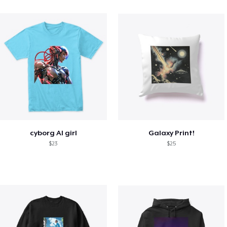
cyborg AI girl
Galaxy Print!
$23
$25