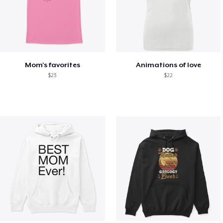
Mom's favorites
Animations of love
$23
$22