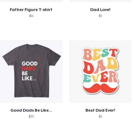
Father Figure T-shirt
Dad Love!
$16
$5
Good Dads Be Like...
Best Dad Ever!
$35
$5