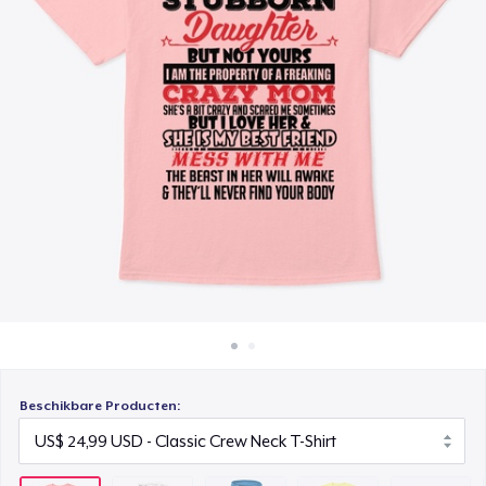
Hoe het werkt
Unisex Premium Pullover Hoodie
Verkoop overal
US$ 49,99
Verkoop alles
Comfort Tee
US$ 27,99
Mug
US$ 19,99
Unisex Classic Crewneck Sweatshirt
US$ 36,99
Women's Classic Tee
US$ 24,99
Beschikbare Producten:
Premium V-Neck Tee
US$ 26,99