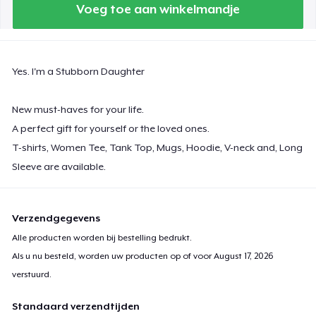
Voeg toe aan winkelmandje
Classic Long Sleeve Tee
US$ 32,99
Yes. I'm a Stubborn Daughter
Next Level 3600 | Premium Ring-Spun Cotton T-Shirt
US$ 26,99
New must-haves for your life.
A perfect gift for yourself or the loved ones.
Premium V-Neck Tee
T-shirts, Women Tee, Tank Top, Mugs, Hoodie, V-neck and, Long
US$ 31,91
Sleeve are available.
Verzendgegevens
Alle producten worden bij bestelling bedrukt.
Als u nu besteld, worden uw producten op of voor
August 17, 2026
verstuurd.
Standaard verzendtijden