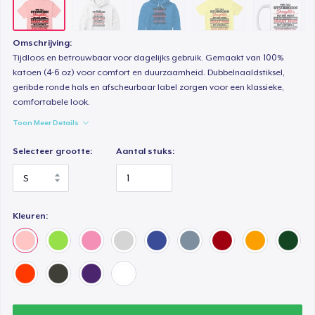
Women's Premium V-Neck Tee
US$ 28,99
Omschrijving:
Tijdloos en betrouwbaar voor dagelijks gebruik. Gemaakt van 100%
katoen (4-6 oz) voor comfort en duurzaamheid. Dubbelnaaldstiksel,
Premium Long Sleeve Tee
geribde ronde hals en afscheurbaar label zorgen voor een klassieke,
US$ 36,99
comfortabele look.
Toon Meer Details
Women's Comfort Tee
US$ 26,99
Selecteer grootte:
Aantal stuks:
Classic Tank Top
US$ 26,99
Kleuren:
Women's Flowy Tank Top
US$ 26,99
Premium Tank Top
US$ 28,99