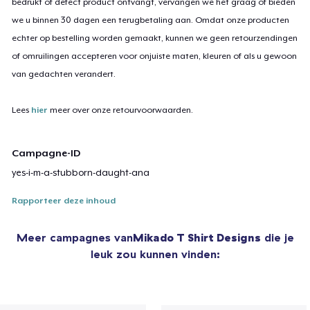
bedrukt of defect product ontvangt, vervangen we het graag of bieden
we u binnen 30 dagen een terugbetaling aan. Omdat onze producten
echter op bestelling worden gemaakt, kunnen we geen retourzendingen
of omruilingen accepteren voor onjuiste maten, kleuren of als u gewoon
van gedachten verandert.
Lees
hier
meer over onze retourvoorwaarden.
Campagne-ID
yes-i-m-a-stubborn-daught-ana
Rapporteer deze inhoud
Meer campagnes van
Mikado T Shirt Designs
die je
leuk zou kunnen vinden: