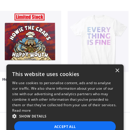
×
This website uses cookies
Happy Mouth Children's Book
EVERY THING IS FINE
We use cookies to personalise content, ads and to analyse
$15
$22
our traffic. We also share information about your use of our
site with our advertising and analytics partners who may
combine it with other information that you’ve provided to
them or that they’ve collected from your use of their services.
Read more
SHOW DETAILS
Report this product
ACCEPT ALL