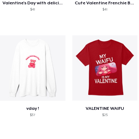
Valentine's Day with delicious food
Cute Valentine Frenchie Bulldog
$41
$41
vday !
VALENTINE WAIFU
$37
$25