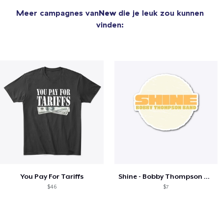
Meer campagnes van
New
die je leuk zou kunnen
vinden:
You Pay For Tariffs
Shine - Bobby Thompson Band Merch
$46
$7