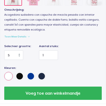
Next Level 3600 | Premium Ring-Spun Cotton T-Shirt
Omschrijving:
US$ 24,99
Acogedora sudadera con capucha de mezcla pesada con interior
cepillado. Cuenta con capucha de doble forro, bolsillo estilo canguro,
canalé 1x1 con spandex para mayor elasticidad, cuerpo sin costuras y
etiqueta removible ecológica.
Toon Meer Details
Selecteer grootte:
Aantal stuks:
Kleuren:
Voeg toe aan winkelmandje