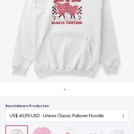
Hoe het werkt
Unisex Premium Pullover Hoodie
Verkoop overal
US$ 40,99
Verkoop alles
Comfort Tee
US$ 23,99
Mug
US$ 15,99
Unisex Classic Crewneck Sweatshirt
US$ 32,99
Women's Classic Tee
US$ 23,99
Beschikbare Producten:
Classic Long Sleeve Tee
US$ 30,99