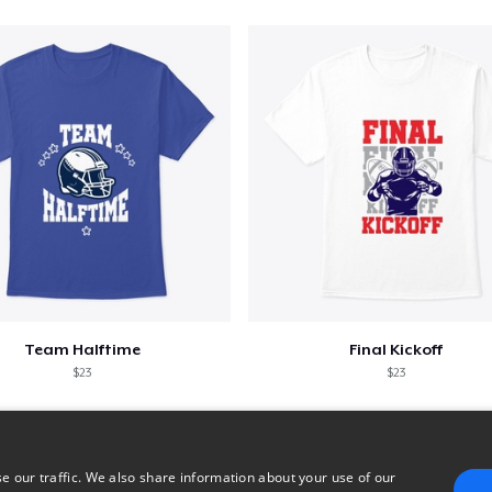
Team Halftime
Final Kickoff
$23
$23
e our traffic. We also share information about your use of our