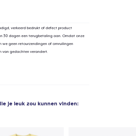
digd, verkeerd bedrukt of defect product
en 30 dagen een terugbetaling aan. Omdat onze
aan
winkelwagen toegevoegd
Ga naar 
n we geen retourzendingen of omruilingen
on van gedachten verandert.
door naar de Kassa
Doorgaan met wi
Unisex Classic Crewneck Sweatshirt
US$ 30,00
die je leuk zou kunnen vinden:
Classic Long Sleeve Tee
US$ 22,99