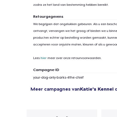
zodra ze het land van bestemming hebben bereikt.
Retourgegevens
We begrijpen dat ongelukken gebeuren. Als u een bescha
ontvangt, vervangen we het graag of bieden we u binn
1
item 
producten echter op bestelling worden gemaakt, kunne
accepteren voor onjuiste maten, kleuren of als u gewo
Lees
hier
meer over onze retourvoorwaarden.
Ga 
Campagne-ID
your-dog-only-barks-4the-chief
Meer campagnes van
Katie's Kennel