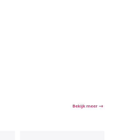
winkelwagen
Aantal
nkelen
Bekijk meer