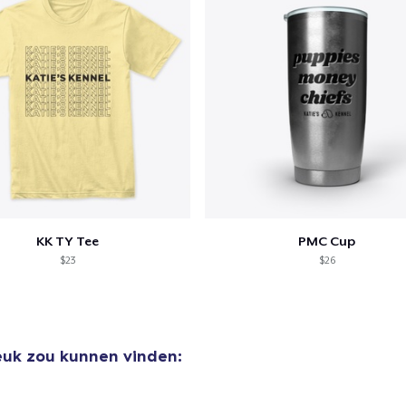
Next Level 3600 | Premium Ring-Spun Cotton T-Shirt
US$ 22,99
KK TY Tee
PMC Cup
$23
$26
leuk zou kunnen vinden: