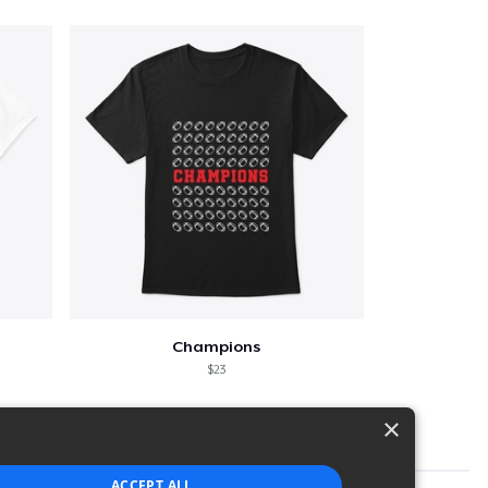
Champions
$23
×
ACCEPT ALL