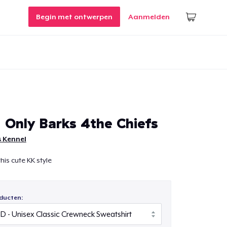
Begin met ontwerpen
Aanmelden
 Only Barks 4the Chiefs
s Kennel
his cute KK style
ducten: