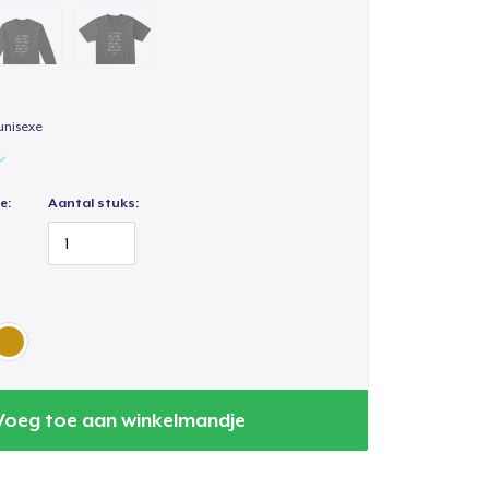
unisexe
e:
Aantal stuks:
Voeg toe aan winkelmandje