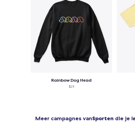
Rainbow Dog Head
$29
Meer campagnes van
Sporten
die je 