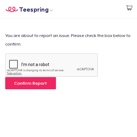
Teespring
Comece a Criar
Home
Login
Login
You are about to report an issue. Please check the box below to
confirm.
Rastreie o seu pedido
Crie e venda
Como funciona
Confirm Report
Venda em todo lugar
Venda qualquer coisa