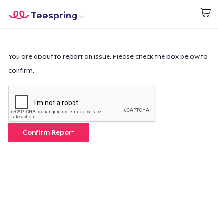
Teespring
Comece a Criar
Home
Login
Login
You are about to report an issue. Please check the box below to
confirm.
Rastreie o seu pedido
Crie e venda
Como funciona
Confirm Report
Venda em todo lugar
Venda qualquer coisa