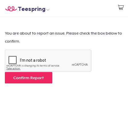
Teespring
Comece a Criar
Home
Login
Login
You are about to report an issue. Please check the box below to
confirm.
Rastreie o seu pedido
Crie e venda
Como funciona
Confirm Report
Venda em todo lugar
Venda qualquer coisa