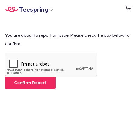
Teespring
Comece a Criar
Home
Login
Login
You are about to report an issue. Please check the box below to
confirm.
Rastreie o seu pedido
Crie e venda
Como funciona
Confirm Report
Venda em todo lugar
Venda qualquer coisa