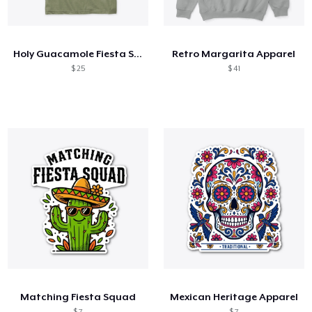
Como funciona
Venda em todo lugar
Holy Guacamole Fiesta Shirt
Retro Margarita Apparel
Venda qualquer coisa
$ 25
$ 41
Matching Fiesta Squad
Mexican Heritage Apparel
$ 7
$ 7