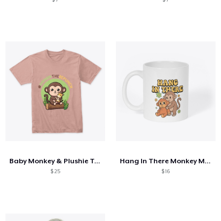
Baby Monkey & Plushie Tee
Hang In There Monkey Mug
$ 25
$ 16