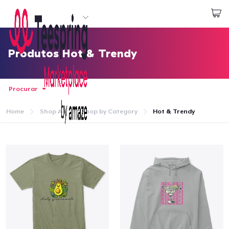
Comece a Criar
Login
Produtos Hot & Trendy
Procurar
Home
Shop All
Shop by Category
Hot & Trendy
Home
Login
Rastreie o seu pedido
Crie e venda