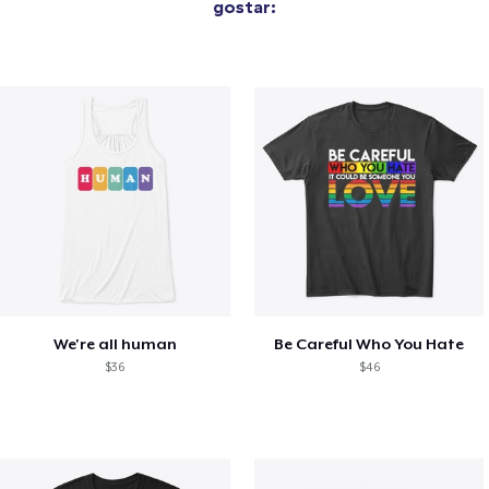
gostar:
We're all human
Be Careful Who You Hate
$36
$46