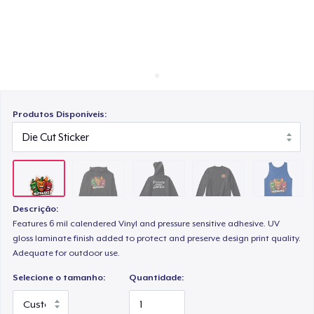
Como funciona
Venda em todo lugar
Unisex Classic Crewneck Sweatshirt
Venda qualquer coisa
Premium Tank Top
Produtos Disponíveis:
Next Level 3600 | Premium Ring-Spun Cotton T-Shirt
Descrição:
Features 6 mil calendered Vinyl and pressure sensitive adhesive. UV
gloss laminate finish added to protect and preserve design print quality.
Adequate for outdoor use.
Selecione o tamanho:
Quantidade: