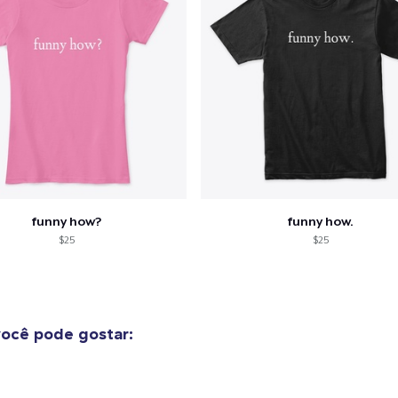
funny how?
funny how.
$25
$25
ocê pode gostar: