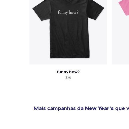
funny how?
$25
Mais campanhas da
New Year's
que v