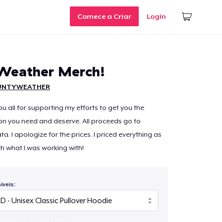
Comece a Criar
Login
Weather Merch!
UNTYWEATHER
u all for supporting my efforts to get you the
on you need and deserve. All proceeds go to
. I apologize for the prices. I priced everything as
th what I was working with!
veis: