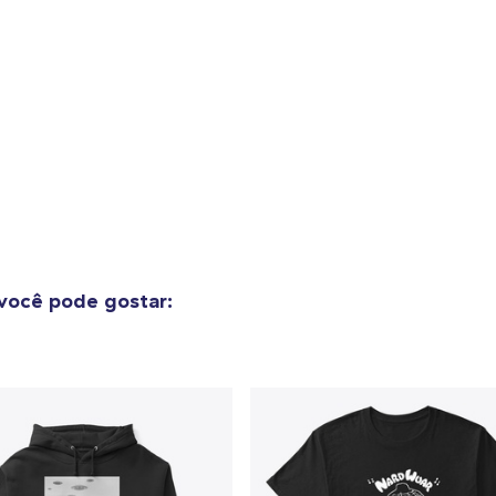
o adicionado ao
Carrinho
Ir par
guir para a Finalização da
Continuar Co
Compra
você pode gostar:
Unisex Classic Pullover Hoodie
US$ 34,00
Classic Crew Neck T-Shirt
US$ 20,99