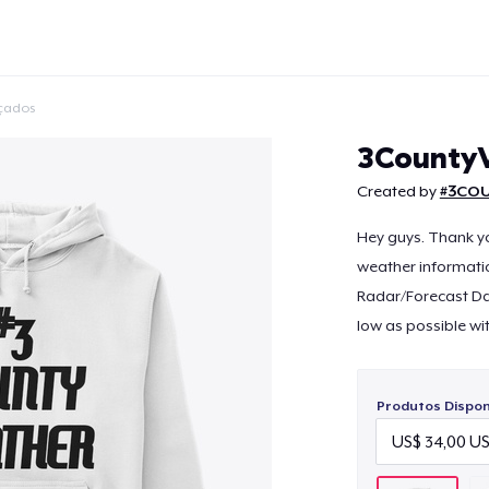
çados
3County
Created by
#3CO
Hey guys. Thank yo
Continuar
weather informati
Radar/Forecast Data
low as possible wi
Produtos Disponí