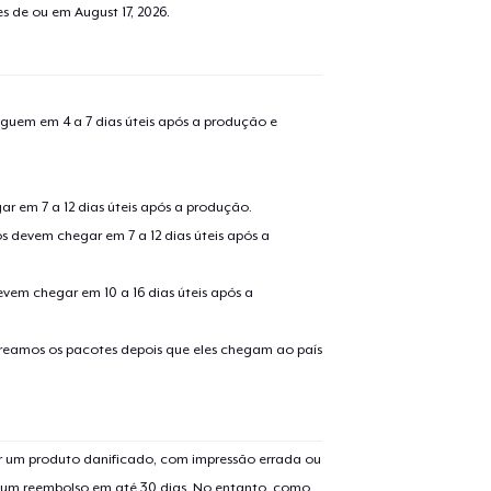
tes de ou em
August 17, 2026
.
guem em 4 a 7 dias úteis após a produção e
r em 7 a 12 dias úteis após a produção.
s devem chegar em 7 a 12 dias úteis após a
evem chegar em 10 a 16 dias úteis após a
treamos os pacotes depois que eles chegam ao país
 um produto danificado, com impressão errada ou
er um reembolso em até 30 dias. No entanto, como