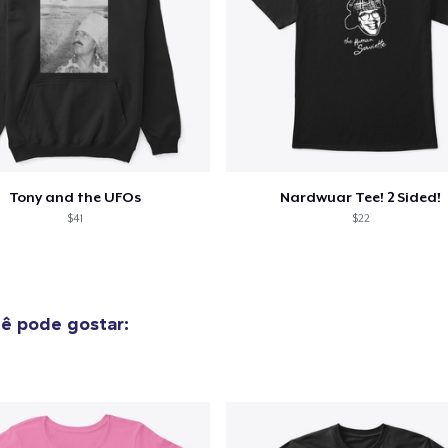
Comfort Tee
US$ 22,00
Tony and the UFOs
Nardwuar Tee! 2 Sided!
$41
$22
ê pode gostar: