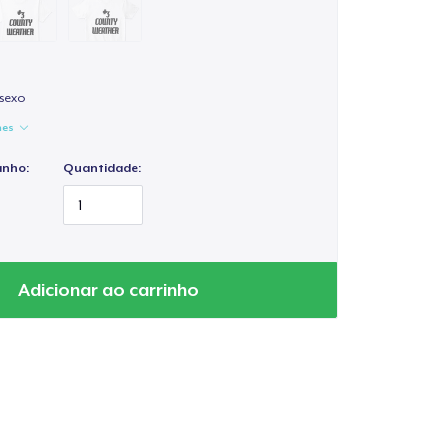
isexo
hes
anho:
Quantidade:
Adicionar ao carrinho