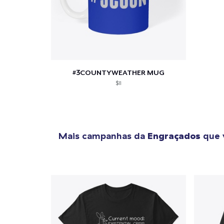
1
artig
#3COUNTYWEATHER MUG
$11
Se
Mais campanhas da
Engraçados
que 