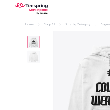
Home
Shop All
Shop by Category
Engra