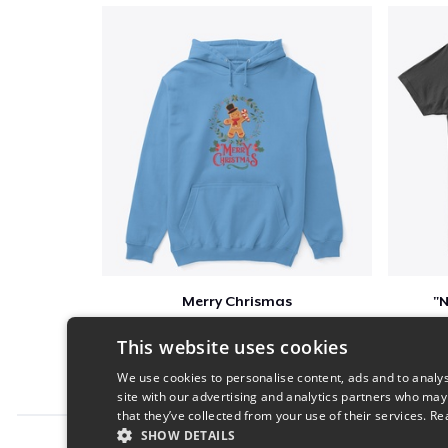
Merry Chrismas
"N
$41
This website uses cookies
We use cookies to personalise content, ads and to analys
site with our advertising and analytics partners who may
that they’ve collected from your use of their services.
Re
SHOW DETAILS
Report this product