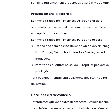
Se fizer a sua encomenda agora, esta será enviada an
Prazos de envio padrão
Estimated Shipping Timelines: US-bound orders
A estimativa é que os pedidos com destino aos EUA che
entrega à transportadora.
Estimated Shipping Timelines: EU-bound orders
Os pedidos com destino ao Reino Unido devem chega
Para França, Alemanha, Holanda e Suécia, os pedido
produção.
Para todos os outros países da Europa, os pedidos d
produção.
Para pedidos internacionais enviados dos EUA, não ras
de destino.
Detalhes da devolução
Entendemos que acidentes acontecem. Se você receber
com defeito, teremos prazer em substituí-lo ou oferec