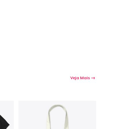
a o carrinho
Qtd
mprando
Veja Mais