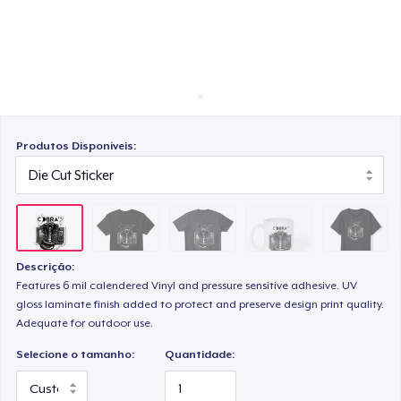
Como funciona
Venda em todo lugar
Mug
Venda qualquer coisa
Tru Transfer Printed Classic Tee
Produtos Disponíveis:
Next Level 3600 | Premium Ring-Spun Cotton T-Shirt
Descrição:
Features 6 mil calendered Vinyl and pressure sensitive adhesive. UV
gloss laminate finish added to protect and preserve design print quality.
Adequate for outdoor use.
Selecione o tamanho:
Quantidade: