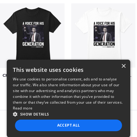
×
This website uses cookies
Charlie Kirk A Voice For His Generation
Charlie Kirk A Voice For His Generation
We use cookies to personalise content, ads and to analyse
$41
$7
our traffic. We also share information about your use of our
site with our advertising and analytics partners who may
combine it with other information that you’ve provided to
them or that they’ve collected from your use of their services.
Read more
SHOW DETAILS
Report this product
ACCEPT ALL