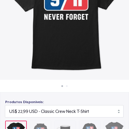
Como funciona
US$ 15,99
Venda em todo lugar
Unisex Classic Crewneck Sweatshirt
Venda qualquer coisa
US$ 32,99
Women's Classic Tee
US$ 23,99
Classic Long Sleeve Tee
US$ 30,99
Produtos Disponíveis: