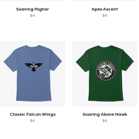
Soaring Higher
Apex Ascent
$41
$41
Classic Falcon Wings
Soaring Above Hawk
$41
$41