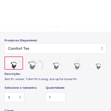
Como funciona
Venda em todo lugar
Women's Flowy Tank Top
Venda qualquer coisa
Classic Long Sleeve Tee
Produtos Disponíveis:
Descrição:
Slim fit, unisex. T-shirt fit is snug; size up for looser fit.
Selecione o tamanho:
Quantidade:
Cores: