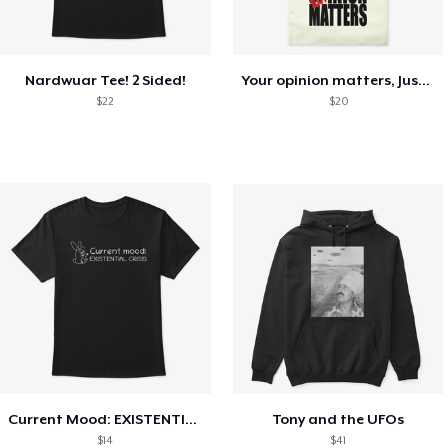
Nardwuar Tee! 2 Sided!
Your opinion matters, Just not to me!
$22
$20
Current Mood: EXISTENTIAL CRISIS
Tony and the UFOs
$14
$41