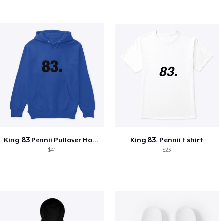
King 83 Pennii Pullover Hoodie
King 83. Pennii t shirt
$41
$23