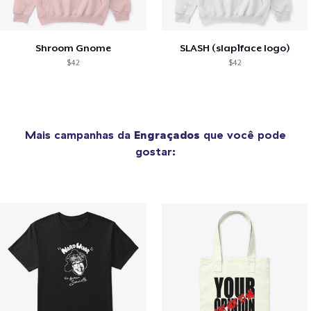
Shroom Gnome
SLASH (slap1face logo)
$42
$42
Mais campanhas da
Engraçados
que você pode
gostar: