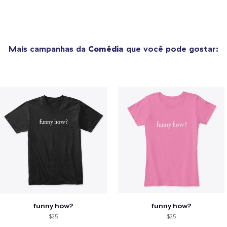
Mais campanhas da
Comédia
que você pode gostar:
funny how?
funny how?
$25
$25