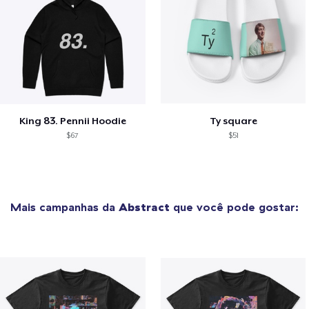
King 83. Pennii Hoodie
Ty square
$67
$51
Mais campanhas da
Abstract
que você pode gostar: