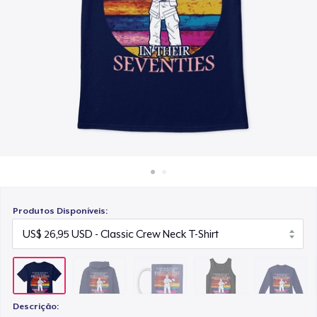
Como funciona
US$ 19,95
Venda em todo lugar
Classic Tank Top
Venda qualquer coisa
US$ 29,95
Classic Long Sleeve Tee
US$ 32,95
Next Level 3600 | Premium Ring-Spun Cotton T-Shirt
US$ 32,95
Produtos Disponíveis:
Descrição: