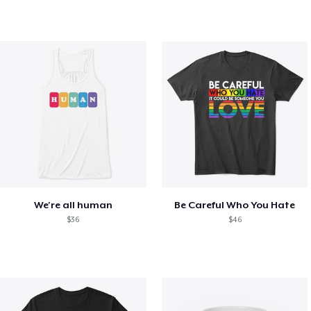
We're all human
Be Careful Who You Hate
$36
$46