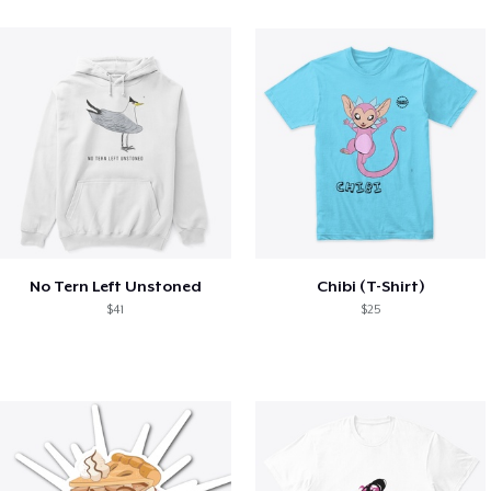
No Tern Left Unstoned
Chibi (T-Shirt)
$41
$25