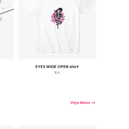
a o carrinho
Qtd
mprando
EYES WIDE OPEN shirt
$24
Veja Mais