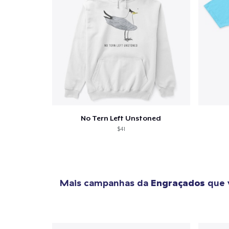
1
artig
Se
No Tern Left Unstoned
$41
Mais campanhas da
Engraçados
que 