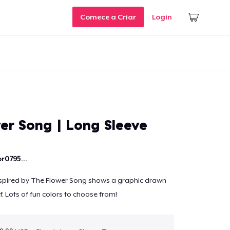
Comece a Criar
Login
er Song | Long Sleeve
r0795...
inspired by The Flower Song shows a graphic drawn
. Lots of fun colors to choose from!