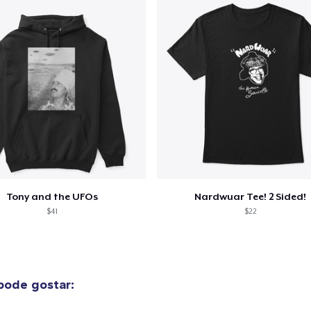
Tony and the UFOs
Nardwuar Tee! 2 Sided!
$41
$22
pode gostar: