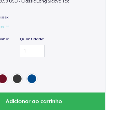
9,99 USD - Classic Long Sleeve Tee
issex
hes
anho:
Quantidade:
Adicionar ao carrinho