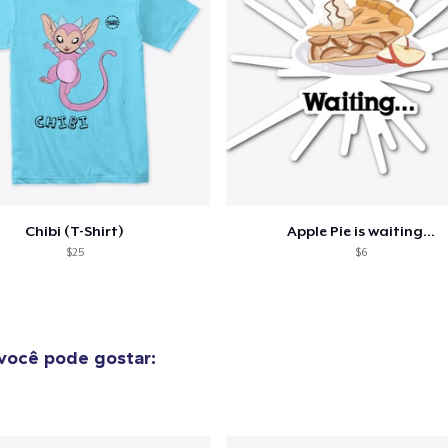
o adicionado ao
Carrinho
Ir par
guir para a Finalização da
Continuar Co
Chibi (T-Shirt)
Apple Pie is waiting...
Compra
$25
$6
você pode gostar: