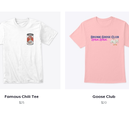
Famous Chili Tee
Goose Club
$25
$20