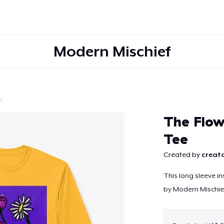
Modern Mischief
o
Continuar
The Flow
Tee
Created by
creato
This long sleeve 
by Modern Mischief