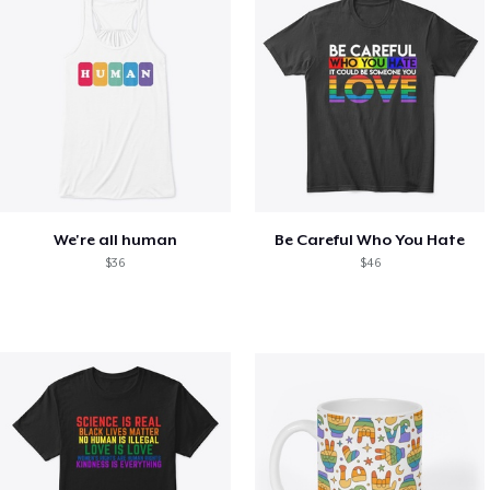
We're all human
Be Careful Who You Hate
$36
$46