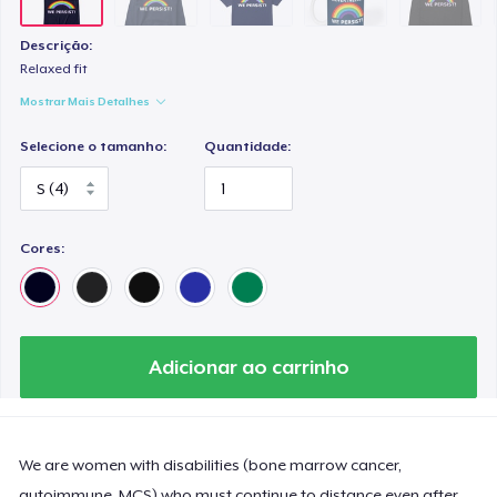
Classic Long Sleeve Tee
US$ 25,99
Descrição:
Relaxed fit
Mostrar Mais Detalhes
Selecione o tamanho:
Quantidade:
Cores:
Adicionar ao carrinho
We are women with disabilities (bone marrow cancer,
autoimmune, MCS) who must continue to distance even after