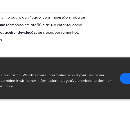
Mug
 um produto danificado, com impressão errada ou
er um reembolso em até 30 dias. No entanto, como
Women's Comfort Tee
os aceitar devoluções ou trocas por tamanhos,
a.
Women's Racerback Tank
e our traffic. We also share information about your use of our
 combine it with other information that you’ve provided to them or
ad more
E
TARGETING
FUNCTIONALITY
UNCLASSIFIED
trictly necessary
Performance
Targeting
Functionality
Unclassified