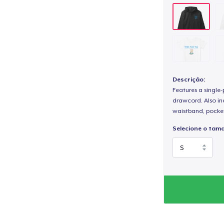
Descrição:
Features a single
drawcord. Also inc
waistband, pocket
Selecione o tam