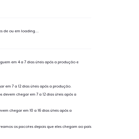
o adicionado ao
Carrinho
Ir par
tes de ou em
loading...
.
guir para a Finalização da
Continuar Co
Compra
guem em 4 a 7 dias úteis após a produção e
Unisex Full Zip Hoodie
r em 7 a 12 dias úteis após a produção.
s devem chegar em 7 a 12 dias úteis após a
Unisex Classic Pullover Hoodie
evem chegar em 10 a 16 dias úteis após a
Triblend Tee
treamos os pacotes depois que eles chegam ao país