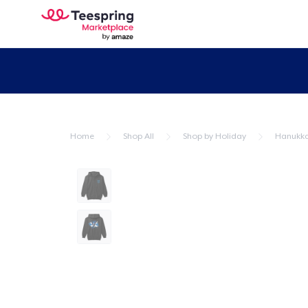
Home
Shop All
Shop by Holiday
Hanukk