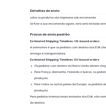
1
artig
Detalhes de envio
odos os produtos são impressos sob encomenda.
Se fizer a sua encomenda agora, esta será enviada an
Prazos de envio padrão
Se
Estimated Shipping Timelines: US-bound orders
A estimativa é que os pedidos com destino aos EUA che
entrega à transportadora.
Estimated Shipping Timelines: EU-bound orders
Os pedidos com destino ao Reino Unido devem chega
Para França, Alemanha, Holanda e Suécia, os pedido
produção.
Para todos os outros países da Europa, os pedidos d
produção.
Para pedidos internacionais enviados dos EUA, não ras
de destino.