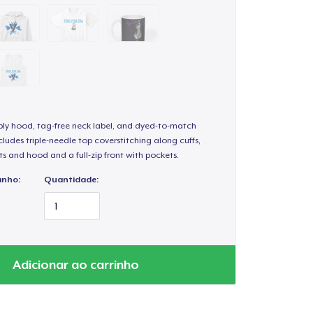
-ply hood, tag-free neck label, and dyed-to-match
ludes triple-needle top coverstitching along cuffs,
s and hood and a full-zip front with pockets.
anho:
Quantidade:
Adicionar ao carrinho