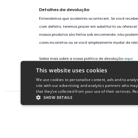
Detalhes da devolução
Entendemos que acidentes acontecem. Se você receber
com defeito, teremos prazer em substituí-lo ou oferec
nossos produtos são feitos sob encomenda, não podem
cores incorretos ou se você simplesmente mudar de idei
Saiba mais sobre a nossa política de devolução
aqui
.
This website uses cookies
Identificação da campanha
We use cookies to personalise content, ads and to analys
Scottish-Lass
site with our advertising and analytics partners who may
that they’ve collected from your use of their services.
Re
SHOW DETAILS
Report this product
STRICTLY NECESSARY
PERFORMANC
S