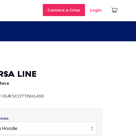
Comece a Criar
Login
RSA LINE
face
 OUR SCOTTISH LASS
veis: