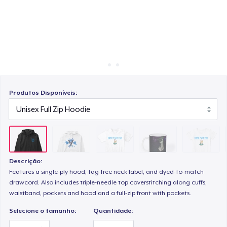
Como funciona
Venda em todo lugar
Mug
Venda qualquer coisa
Women's Comfort Tee
Produtos Disponíveis:
Women's Racerback Tank
Descrição:
Features a single-ply hood, tag-free neck label, and dyed-to-match
drawcord. Also includes triple-needle top coverstitching along cuffs,
waistband, pockets and hood and a full-zip front with pockets.
Selecione o tamanho:
Quantidade: