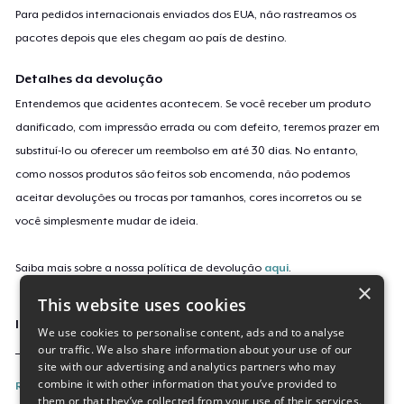
Para pedidos internacionais enviados dos EUA, não rastreamos os
pacotes depois que eles chegam ao país de destino.
Detalhes da devolução
Entendemos que acidentes acontecem. Se você receber um produto
danificado, com impressão errada ou com defeito, teremos prazer em
substituí-lo ou oferecer um reembolso em até 30 dias. No entanto,
como nossos produtos são feitos sob encomenda, não podemos
aceitar devoluções ou trocas por tamanhos, cores incorretos ou se
você simplesmente mudar de ideia.
Saiba mais sobre a nossa política de devolução
aqui
.
×
This website uses cookies
Identificação da campanha
We use cookies to personalise content, ads and to analyse
our traffic. We also share information about your use of our
_Football-Champions
site with our advertising and analytics partners who may
combine it with other information that you’ve provided to
Reporte esta Campanha
them or that they’ve collected from your use of their services.