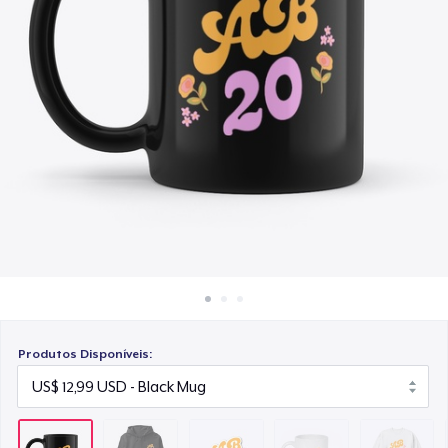
Como funciona
US$ 4,88
Venda em todo lugar
Mug
Venda qualquer coisa
US$ 10,53
Unisex Classic Crewneck Sweatshirt
US$ 26,28
Women's Classic Tee
US$ 18,67
Kids Premium Tee
US$ 17,23
Produtos Disponíveis:
Classic Long Sleeve Tee
US$ 20,99