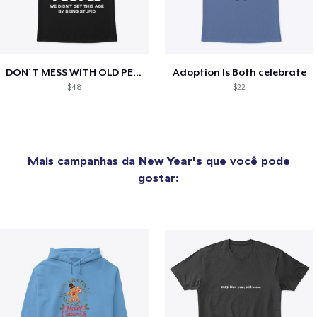
DON´T MESS WITH OLD PEOPLE
Adoption Is Both celebrate
$48
$22
Mais campanhas da
New Year's
que você pode
gostar: