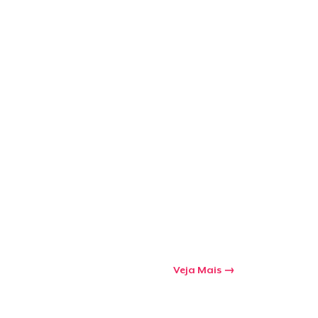
a o carrinho
Qtd
mprando
Veja Mais