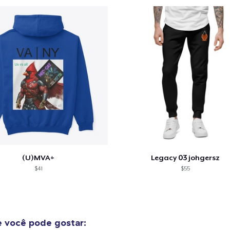
Mug
US$ 12,00
Premium Long Sleeve Tee
US$ 24,00
(U)MVA+
Legacy 03 johgersz
$41
$55
 você pode gostar: