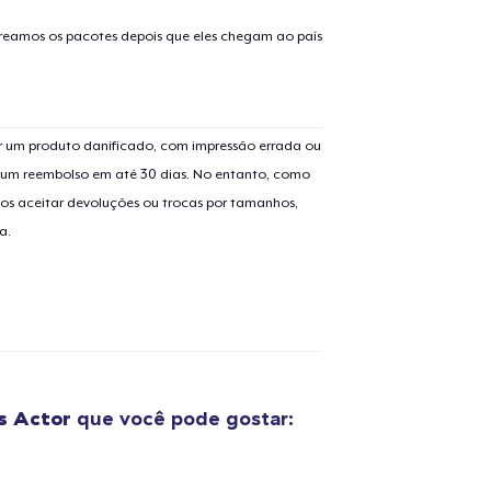
treamos os pacotes depois que eles chegam ao país
o adicionado ao
Carrinho
 um produto danificado, com impressão errada ou
Ir par
er um reembolso em até 30 dias. No entanto, como
os aceitar devoluções ou trocas por tamanhos,
a.
guir para a Finalização da
Continuar Co
Compra
Unisex Premium Pullover Hoodie
US$ 40,00
s Actor
que você pode gostar:
Classic Crew Neck T-Shirt
US$ 18,00