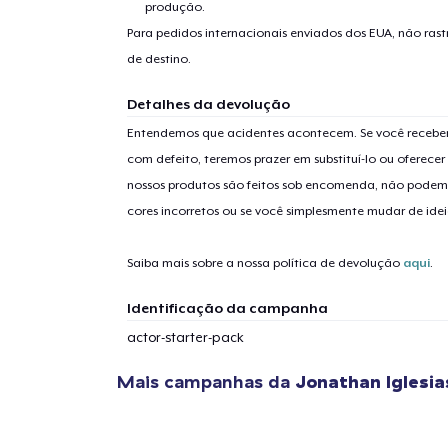
produção.
Para pedidos internacionais enviados dos EUA, não ras
de destino.
Detalhes da devolução
1
artig
Entendemos que acidentes acontecem. Se você receber
com defeito, teremos prazer em substituí-lo ou oferec
nossos produtos são feitos sob encomenda, não podem
cores incorretos ou se você simplesmente mudar de idei
Se
Saiba mais sobre a nossa política de devolução
aqui
.
Identificação da campanha
actor-starter-pack
Mais campanhas da
Jonathan Iglesia