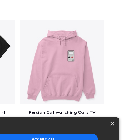
irt
Persian Cat watching Cats TV
$7
×
ACCEPT ALL