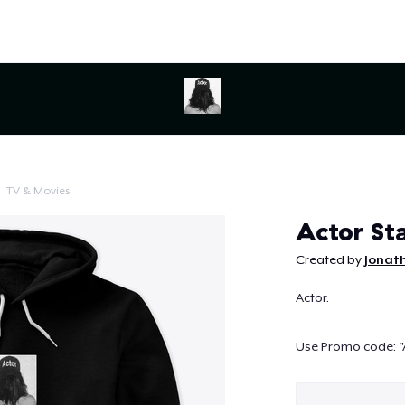
TV & Movies
Continuar
Actor St
Created by
Jonath
Actor.
Use Promo code: "