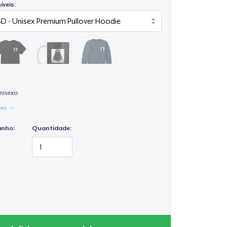
veis:
nisexo
hes
anho:
Quantidade: