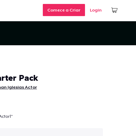
Comece a Criar
Login
arter Pack
an Iglesias Actor
Actor1"