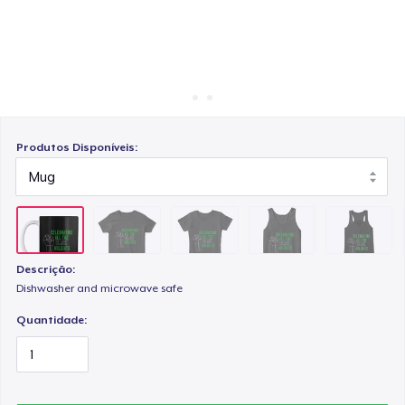
Como funciona
Venda em todo lugar
Classic Tank Top
Venda qualquer coisa
Women's Flowy Tank Top
Produtos Disponíveis:
Premium Tank Top
Descrição:
Eco Unisex Tee
Dishwasher and microwave safe
Quantidade: