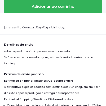
Adicionar ao carrinho
Juneteenth, Kwanza...Ray-Ray's birthday.
Detalhes de envio
odos os produtos são impressos sob encomenda.
Se fizer a sua encomenda agora, esta será enviada antes de ou em
loading...
.
Prazos de envio padrão
Estimated Shipping Timelines: US-bound orders
A estimativa é que os pedidos com destino aos EUA cheguem em 4 a 7
dias úteis após a produção e entrega à transportadora.
Estimated Shipping Timelines: EU-bound orders
Os pedidos com destino ao Reino Unido devem chegar em 7 a 12 dias