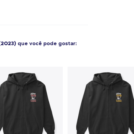
o adicionado ao
Carrinho
Ir par
(2023)
que você pode gostar:
guir para a Finalização da
Continuar Co
Compra
Tru Transfer Printed Classic Long Sleeve Tee
US$ 36,99
Unisex Classic Pullover Hoodie
US$ 40,99
Classic Crew Neck T-Shirt
US$ 22,99