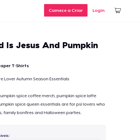
Comece a Criar
Login
ed Is Jesus And Pumpkin
aper T-Shirts
te Lover Autumn Season Essentials
 pumpkin spice coffee merch, pumpkin spice latte
mpkin spice queen essentials are for psl lovers who
, family bonfires and Halloween parties.
veis: