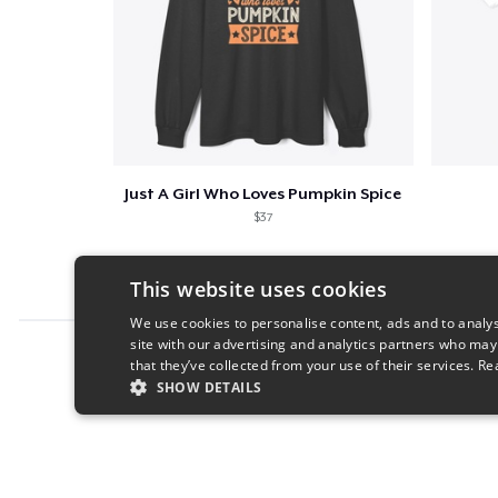
Just A Girl Who Loves Pumpkin Spice
$37
This website uses cookies
We use cookies to personalise content, ads and to analys
site with our advertising and analytics partners who may
Report this product
that they’ve collected from your use of their services.
Re
SHOW DETAILS
STRICTLY NECESSARY
PERFORMANC