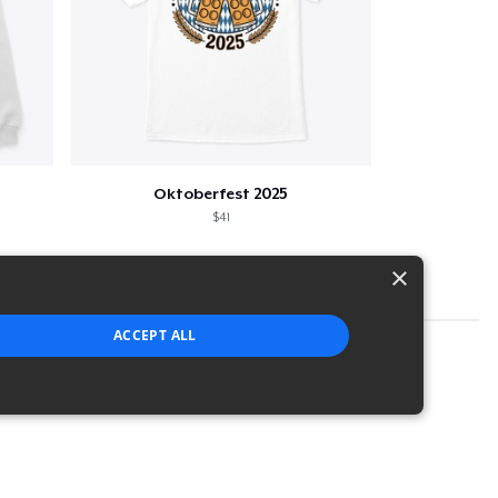
Oktoberfest 2025
$41
×
ACCEPT ALL