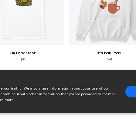
Oktoberfest
It’s Fall, Ya’ll
$41
$41
e our traffic. We also share information about your use of our
 combine it with other information that you’ve provided to them or
ad more
E
TARGETING
FUNCTIONALITY
UNCLASSIFIED