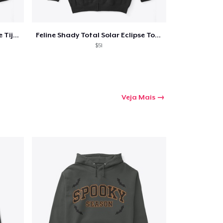
Feline Shady Total Solar Eclipse Tijuana
Feline Shady Total Solar Eclipse Toledo
$51
Veja Mais