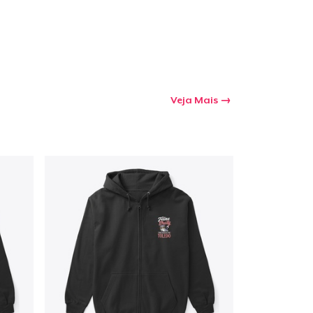
a o carrinho
Qtd
Veja Mais
mprando