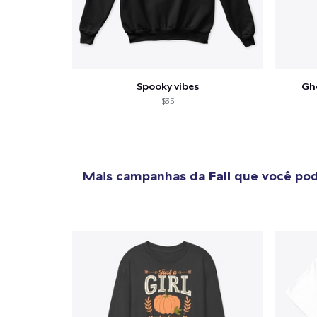
Spooky vibes
Gh
$35
Mais campanhas da
Fall
que você pod