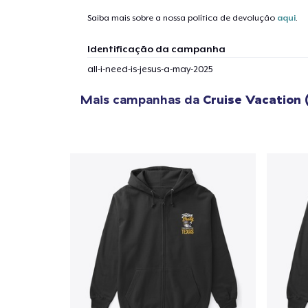
Saiba mais sobre a nossa política de devolução
aqui
.
1
artig
Identificação da campanha
all-i-need-is-jesus-a-may-2025
Mais campanhas da
Cruise Vacation 
Se