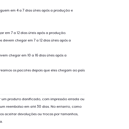
guem em 4 a 7 dias úteis após a produção e
r em 7 a 12 dias úteis após a produção.
s devem chegar em 7 a 12 dias úteis após a
evem chegar em 10 a 16 dias úteis após a
treamos os pacotes depois que eles chegam ao país
 um produto danificado, com impressão errada ou
er um reembolso em até 30 dias. No entanto, como
os aceitar devoluções ou trocas por tamanhos,
a.