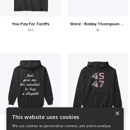
You Pay For Tariffs
Shine - Bobby Thompson Band Merch
$46
$7
×
This website uses cookies
B
Vintage 45-47 Design
We use cookies to personalise content, ads and to analyse
$51
$40