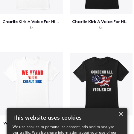
Charlie Kirk A Voice For His Generation
Charlie Kirk A Voice For His Generation
$7
$41
×
This website uses cookies
We Stand With Charlie Kirk
Condemn All Violence
We use cookies to personalise content, ads and to analyse
$7
$41
our traffic. We also share information about your use of our