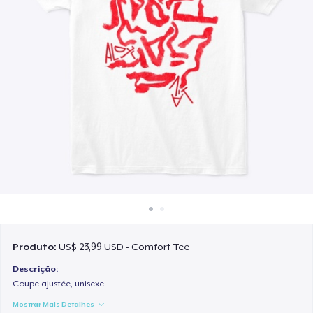
Como funciona
Venda em todo lugar
Venda qualquer coisa
Produto:
US$ 23,99 USD - Comfort Tee
Descrição:
Coupe ajustée, unisexe
Mostrar Mais Detalhes