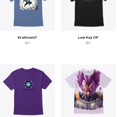
KraKoom!!
Low Key OP
$23
$23