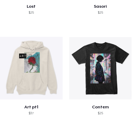
Lost
Sasori
$25
$25
Art pt1
Contem
$37
$25