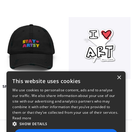
×
This website uses cookies
Stay Artsy Embroidered Hat
art love
We use cookies to personalise content, ads and to analyse
$27
$7
our traffic. We also share information about your use of our
site with our advertising and analytics partners who may
combine it with other information that you’ve provided to
them or that they’ve collected from your use of their services.
Read more
SHOW DETAILS
Report this product