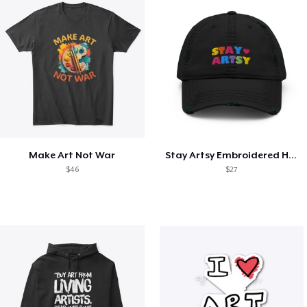
Make Art Not War
Stay Artsy Embroidered Hat
$46
$27