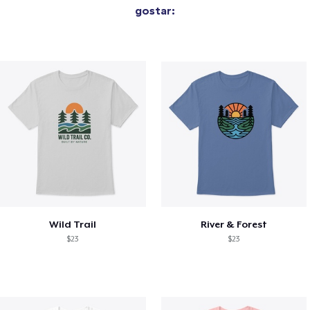
gostar:
Wild Trail
River & Forest
$23
$23