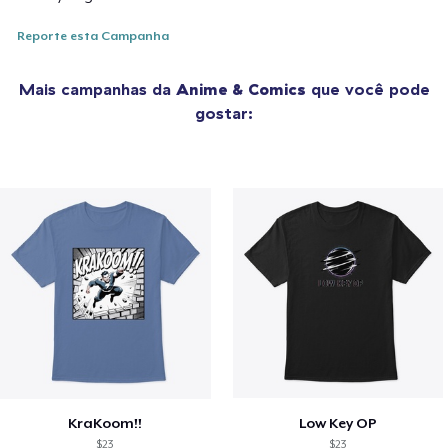
Reporte esta Campanha
Mais campanhas da
Anime & Comics
que você pode
gostar:
KraKoom!!
Low Key OP
$23
$23