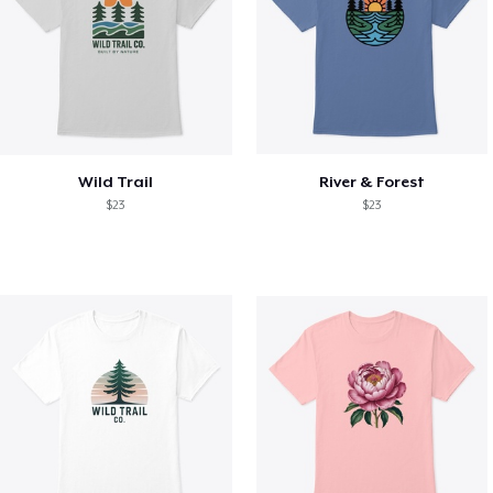
Wild Trail
River & Forest
$23
$23