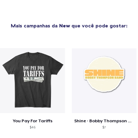
Mais campanhas da
New
que você pode gostar:
You Pay For Tariffs
Shine - Bobby Thompson Band Merch
$46
$7