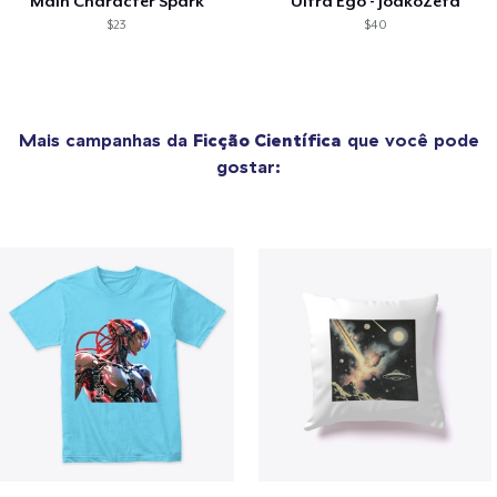
Main Character Spark
Ultra Ego - JoakoZeta
$23
$40
Mais campanhas da
Ficção Científica
que você pode
gostar: