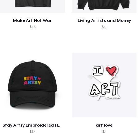
Make Art Not War
Living Artists and Money
$46
$41
Stay Artsy Embroidered Hat
art love
$27
$7