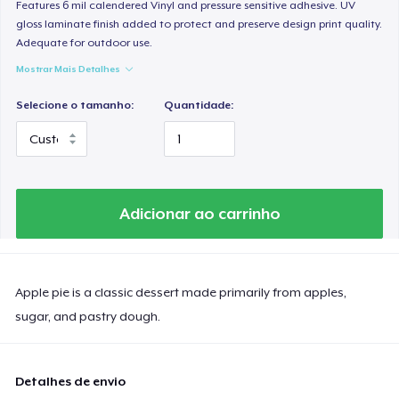
Women's Classic Tee
Features 6 mil calendered Vinyl and pressure sensitive adhesive. UV
gloss laminate finish added to protect and preserve design print quality.
US$ 21,99
Adequate for outdoor use.
Mostrar Mais Detalhes
Comfort Colors 1717 | Classic Heavyweight T-Shirt
US$ 23,99
Selecione o tamanho:
Quantidade:
Classic Long Sleeve Tee
US$ 28,99
Next Level 3600 | Premium Ring-Spun Cotton T-Shirt
Adicionar ao carrinho
US$ 23,99
Apple pie is a classic dessert made primarily from apples,
sugar, and pastry dough.
Detalhes de envio