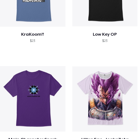
KraKoom!!
Low Key OP
$23
$23