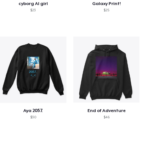
cyborg AI girl
Galaxy Print!
$23
$25
Aya 2057.
End of Adventure
$30
$46