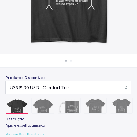
Como funciona
US$ 10,00
Venda em todo lugar
Women's Classic Tee
Venda qualquer coisa
US$ 14,00
Women's Comfort Tee
US$ 15,00
Produtos Disponíveis:
Descrição:
Ajuste esbelto, unisexo
Mostrar Mais Detalhes