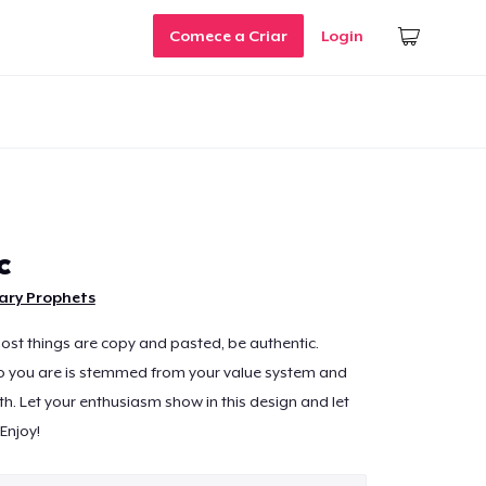
Comece a Criar
Login
c
ary Prophets
ost things are copy and pasted, be authentic.
ho you are is stemmed from your value system and
th. Let your enthusiasm show in this design and let
 Enjoy!