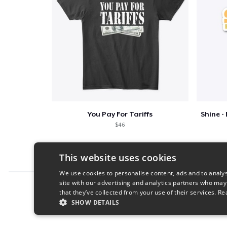
You Pay For Tariffs
$46
This website uses cookies
We use cookies to personalise content, ads and to analys
site with our advertising and analytics partners who may
Report this product
that they’ve collected from your use of their services.
Re
SHOW DETAILS
STRICTLY NECESSARY
PERFORMANC