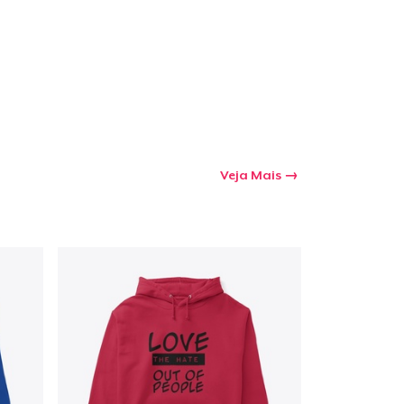
Veja Mais
a o carrinho
Qtd
mprando