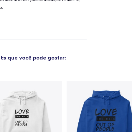
a.
ets
que você pode gostar:
o adicionado ao
Carrinho
Ir par
guir para a Finalização da
Continuar Co