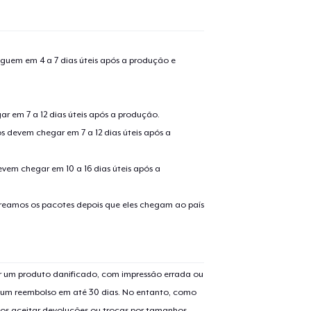
guem em 4 a 7 dias úteis após a produção e
r em 7 a 12 dias úteis após a produção.
s devem chegar em 7 a 12 dias úteis após a
evem chegar em 10 a 16 dias úteis após a
treamos os pacotes depois que eles chegam ao país
 um produto danificado, com impressão errada ou
er um reembolso em até 30 dias. No entanto, como
os aceitar devoluções ou trocas por tamanhos,