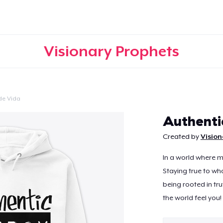
Visionary Prophets
 de Vida
Continuar
Authenti
Created by
Vision
In a world where m
Staying true to w
being rooted in tru
the world feel you!