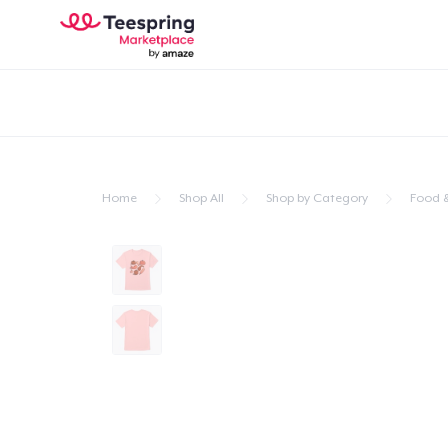
Home
Shop All
Shop by Category
Food &