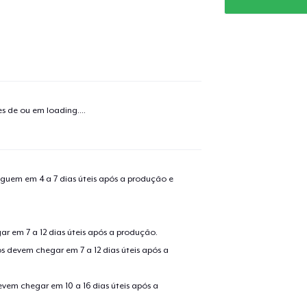
o adicionado ao
Carrinho
Ir par
tes de ou em
loading...
.
guir para a Finalização da
Continuar Co
Compra
guem em 4 a 7 dias úteis após a produção e
Classic Crew Neck T-Shirt
r em 7 a 12 dias úteis após a produção.
Comfort Tee
s devem chegar em 7 a 12 dias úteis após a
evem chegar em 10 a 16 dias úteis após a
Classic Long Sleeve Tee