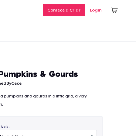
Comece a Criar
Login
Pumpkins & Gourds
nedByCece
ted pumpkins and gourds in a little grid, a very
n.
veis: