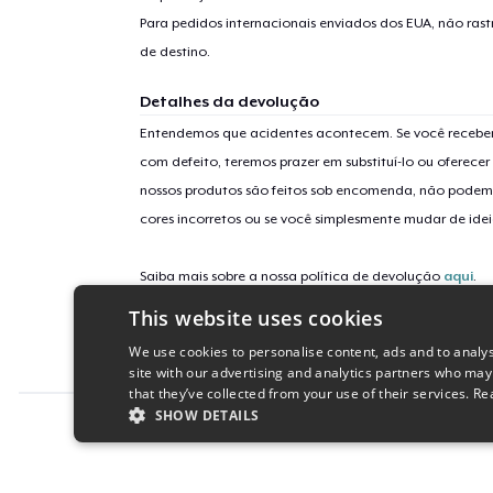
Para pedidos internacionais enviados dos EUA, não ras
de destino.
Detalhes da devolução
Entendemos que acidentes acontecem. Se você receber
com defeito, teremos prazer em substituí-lo ou oferec
nossos produtos são feitos sob encomenda, não podem
cores incorretos ou se você simplesmente mudar de idei
Saiba mais sobre a nossa política de devolução
aqui
.
This website uses cookies
Identificação da campanha
We use cookies to personalise content, ads and to analys
autumn-pumpkins-gourds
site with our advertising and analytics partners who may
that they’ve collected from your use of their services.
Re
SHOW DETAILS
Report this product
STRICTLY NECESSARY
PERFORMANC