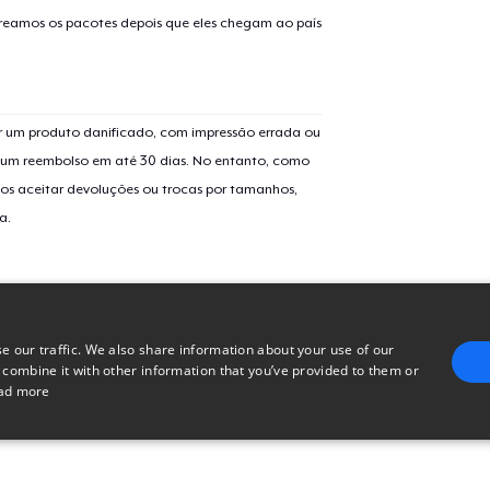
treamos os pacotes depois que eles chegam ao país
 um produto danificado, com impressão errada ou
er um reembolso em até 30 dias. No entanto, como
os aceitar devoluções ou trocas por tamanhos,
a.
e our traffic. We also share information about your use of our
 combine it with other information that you’ve provided to them or
ad more
E
TARGETING
FUNCTIONALITY
UNCLASSIFIED