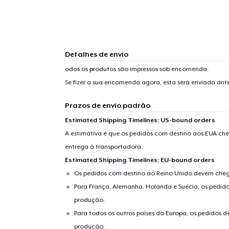
1
artig
Detalhes de envio
odos os produtos são impressos sob encomenda.
Se fizer a sua encomenda agora, esta será enviada an
Se
Prazos de envio padrão
Estimated Shipping Timelines: US-bound orders
A estimativa é que os pedidos com destino aos EUA che
entrega à transportadora.
Estimated Shipping Timelines: EU-bound orders
Os pedidos com destino ao Reino Unido devem chega
Para França, Alemanha, Holanda e Suécia, os pedido
produção.
Para todos os outros países da Europa, os pedidos d
produção.