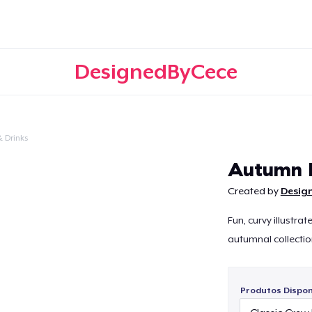
DesignedByCece
 Drinks
Continuar
Autumn 
Created by
Desig
Fun, curvy illustra
autumnal collectio
Produtos Disponí