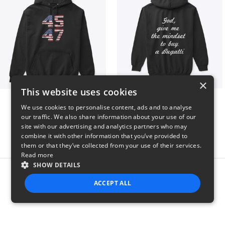
×
This website uses cookies
Vintage 45-47 Design
B
We use cookies to personalise content, ads and to analyse
$40
$51
our traffic. We also share information about your use of our
site with our advertising and analytics partners who may
combine it with other information that you’ve provided to
them or that they’ve collected from your use of their services.
Read more
SHOW DETAILS
Report this product
ACCEPT ALL
STRICTLY NECESSARY
PERFORMANCE