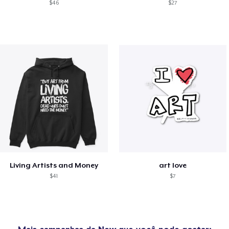
$46
$27
Living Artists and Money
art love
$41
$7
Mais campanhas da
New
que você pode gostar: