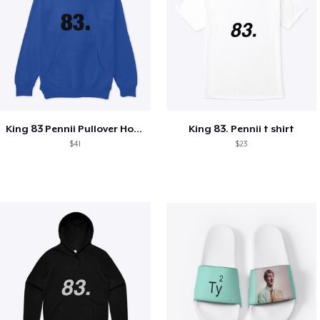
King 83 Pennii Pullover Hoodie
King 83. Pennii t shirt
$41
$23