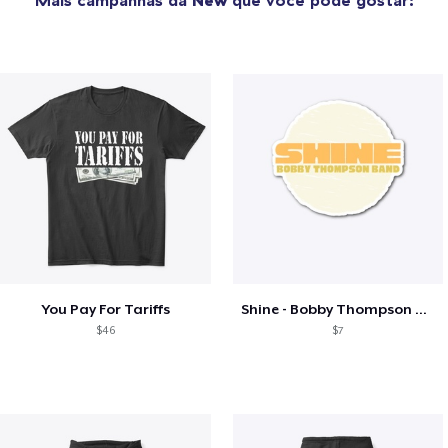
You Pay For Tariffs
Shine - Bobby Thompson Band Merch
$46
$7