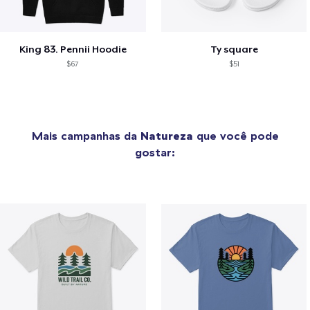
King 83. Pennii Hoodie
Ty square
$67
$51
Mais campanhas da
Natureza
que você pode
gostar: