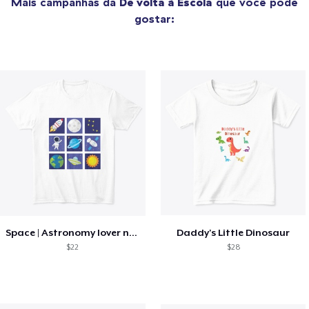
Mais campanhas da
De volta à Escola
que você pode
gostar:
Space | Astronomy lover nice summer tee
Daddy's Little Dinosaur
$22
$28