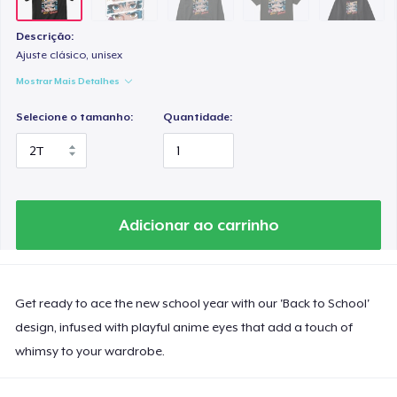
Unisex Classic Crewneck Sweatshirt
US$ 32,99
Descrição:
Ajuste clásico, unisex
Women's Classic Tee
Mostrar Mais Detalhes
US$ 23,99
Selecione o tamanho:
Quantidade:
Kids Premium Tee
US$ 22,99
Tru Transfer Printed Classic Tee
Adicionar ao carrinho
US$ 24,99
Baby Premium Onesie
US$ 24,99
Get ready to ace the new school year with our 'Back to School'
design, infused with playful anime eyes that add a touch of
Next Level 3600 | Premium Ring-Spun Cotton T-Shirt
whimsy to your wardrobe.
US$ 24,99