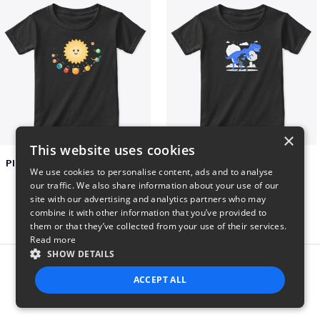
×
This website uses cookies
Planets toasting marshmallows
Dianousar design
We use cookies to personalise content, ads and to analyse
$22
$22
our traffic. We also share information about your use of our
site with our advertising and analytics partners who may
combine it with other information that you’ve provided to
them or that they’ve collected from your use of their services.
Read more
SHOW DETAILS
Report this product
ACCEPT ALL
STRICTLY NECESSARY
PERFORMANCE