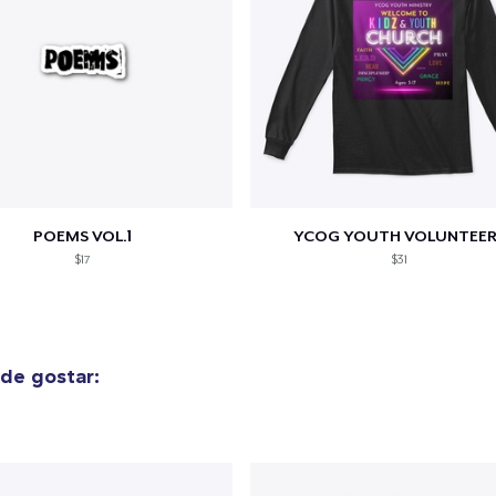
POEMS VOL.1
YCOG YOUTH VOLUNTEER
$17
$31
de gostar: