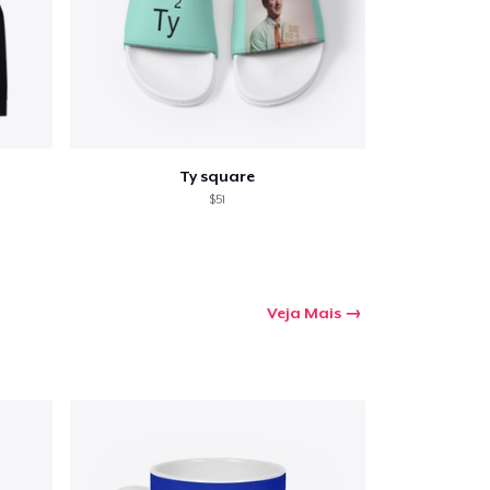
Ty square
$51
Veja Mais