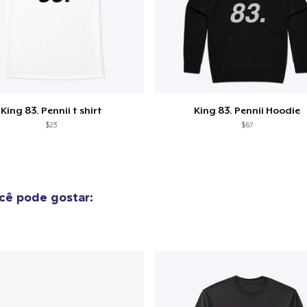
King 83. Pennii t shirt
King 83. Pennii Hoodie
$23
$67
cê pode gostar: