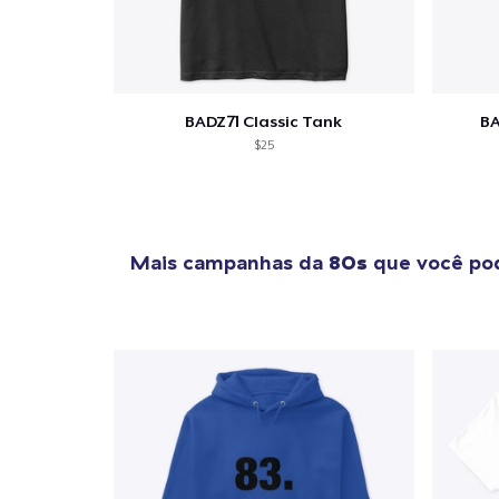
1
artig
BADZ71 Classic Tank
BA
$25
Se
Mais campanhas da
80s
que você pod