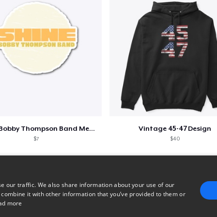
Shine - Bobby Thompson Band Merch
Vintage 45-47 Design
$7
$40
e our traffic. We also share information about your use of our
 combine it with other information that you’ve provided to them or
ad more