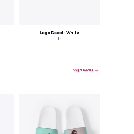
Logo Decal - White
a o carrinho
$8
Qtd
Veja Mais
mprando