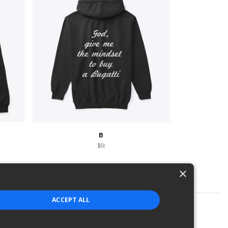
B
$51
×
ACCEPT ALL