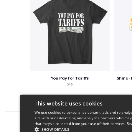
You Pay For Tariffs
$46
This website uses cookies
We use cookies to personalise content, ads and to analys
site with our advertising and analytics partners who may
Report this product
that they’ve collected from your use of their services.
Re
SHOW DETAILS