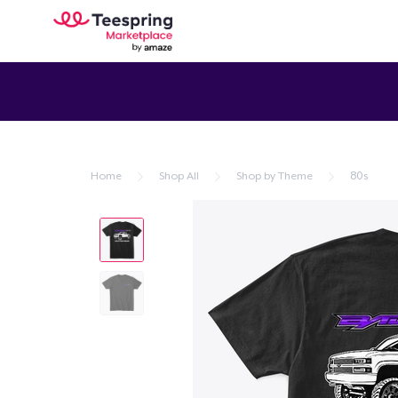
Home
Shop All
Shop by Theme
80s