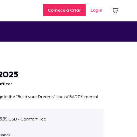
Comece a Criar
Login
2025
Officer
gn in the "Build your Dreams" line of BADZ71 merch!
3,99 USD - Comfort Tee
unisex