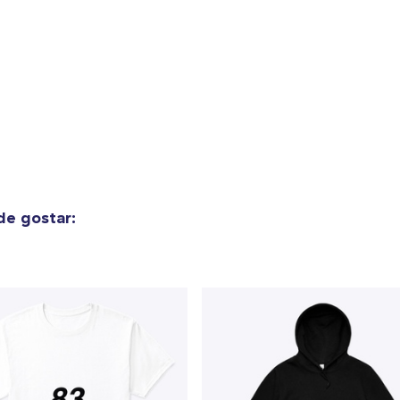
o adicionado ao
Carrinho
Ir par
guir para a Finalização da
e gostar:
Continuar Co
Compra