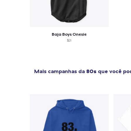
1
artig
Baja Boys Onesie
$21
Se
Mais campanhas da
80s
que você pod