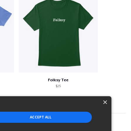
Folksy Tee
$25
×
ACCEPT ALL