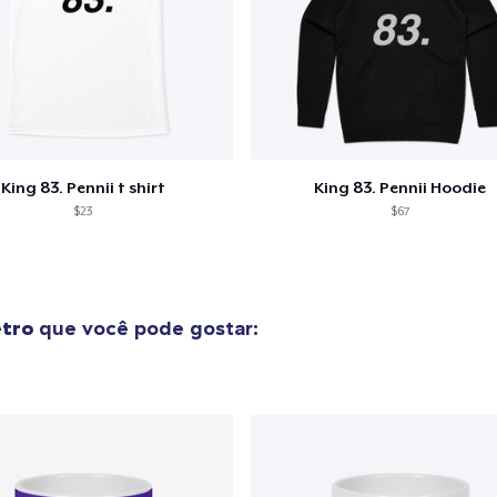
King 83. Pennii t shirt
King 83. Pennii Hoodie
$23
$67
etro
que você pode gostar: