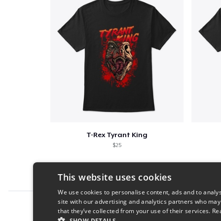
T-Rex Tyrant King
$25
This website uses cookies
We use cookies to personalise content, ads and to analys
site with our advertising and analytics partners who may
Report this product
that they’ve collected from your use of their services.
Re
SHOW DETAILS