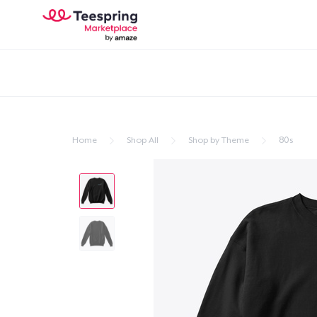
Home
Shop All
Shop by Theme
80s