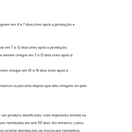
guem em 4 a 7 dias úteis após a produção e
r em 7 a 12 dias úteis após a produção.
s devem chegar em 7 a 12 dias úteis após a
evem chegar em 10 a 16 dias úteis após a
treamos os pacotes depois que eles chegam ao país
 um produto danificado, com impressão errada ou
er um reembolso em até 30 dias. No entanto, como
os aceitar devoluções ou trocas por tamanhos,