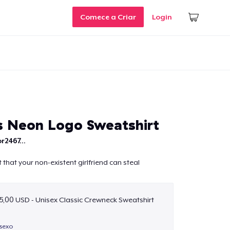
Comece a Criar
Login
s Neon Logo Sweatshirt
r2467...
that your non-existent girlfriend can steal
5,00 USD - Unisex Classic Crewneck Sweatshirt
isexo