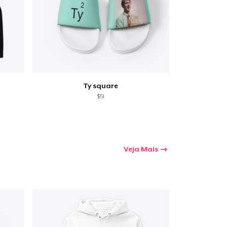
Ty square
$51
Veja Mais