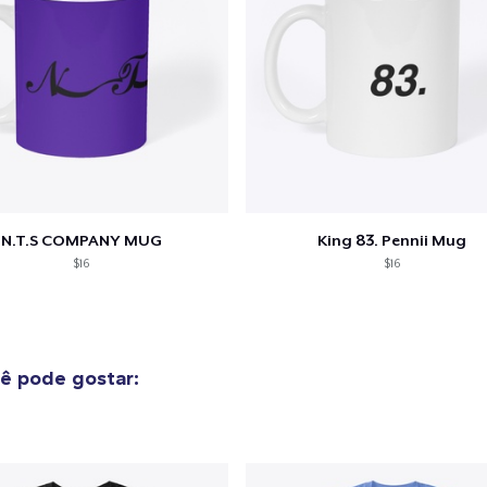
N.T.S COMPANY MUG
King 83. Pennii Mug
$16
$16
ê pode gostar: