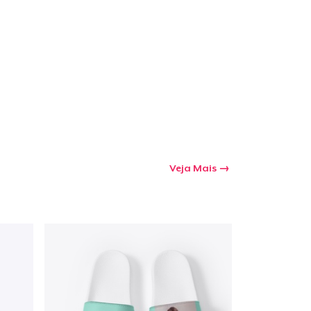
a o carrinho
Qtd
Veja Mais
mprando