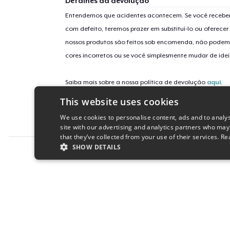
Detalhes da devolução
Entendemos que acidentes acontecem. Se você receber
com defeito, teremos prazer em substituí-lo ou oferec
nossos produtos são feitos sob encomenda, não podem
cores incorretos ou se você simplesmente mudar de idei
Saiba mais sobre a nossa política de devolução
aqui
.
This website uses cookies
Identificação da campanha
We use cookies to personalise content, ads and to analys
bandmizyami
site with our advertising and analytics partners who may
that they’ve collected from your use of their services.
Re
SHOW DETAILS
Report this product
STRICTLY NECESSARY
PERFORMANC
S
Strictly necessary cookies allow core website functionality s