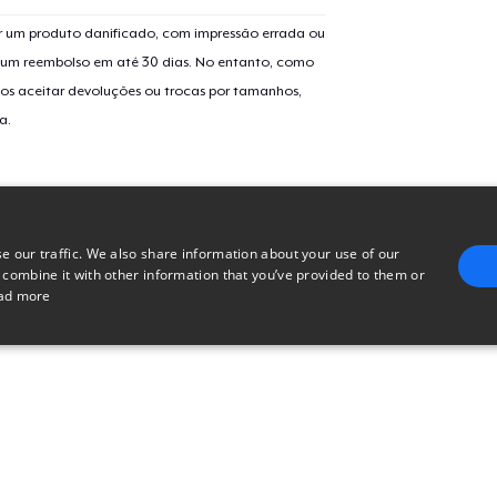
 um produto danificado, com impressão errada ou
er um reembolso em até 30 dias. No entanto, como
os aceitar devoluções ou trocas por tamanhos,
a.
e our traffic. We also share information about your use of our
 combine it with other information that you’ve provided to them or
ad more
E
TARGETING
FUNCTIONALITY
UNCLASSIFIED
trictly necessary
Performance
Targeting
Functionality
Unclassified
uch as user login and account management. The website cannot be used properly without 