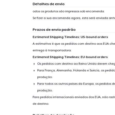
Detalhes de envio
1
artig
odos os produtos são impressos sob encomenda.
Se fizer a sua encomenda agora, esta será enviada an
Prazos de envio padrão
Estimated Shipping Timelines: US-bound orders
Se
A estimativa é que os pedidos com destino aos EUA che
entrega à transportadora.
Estimated Shipping Timelines: EU-bound orders
Os pedidos com destino ao Reino Unido devem chega
Para França, Alemanha, Holanda e Suécia, os pedido
produção.
Para todos os outros países da Europa, os pedidos d
produção.
Para pedidos internacionais enviados dos EUA, não ras
de destino.