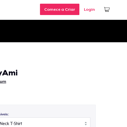
Comece a Criar
Login
yAmi
rum
veis: