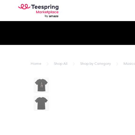
Home
Shop All
Shop by Category
Músic