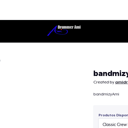
a
Continuar
bandmiz
Created by
amid
bandmizyAmi
Produtos Disponí