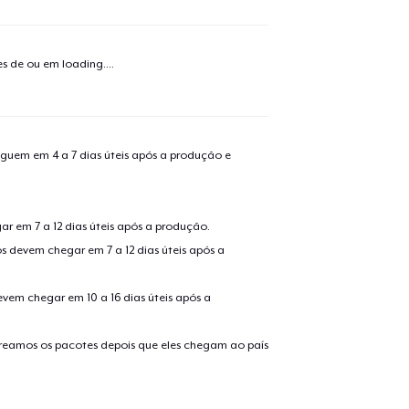
o adicionado ao
Carrinho
Ir par
tes de ou em
loading...
.
guir para a Finalização da
Continuar Co
guem em 4 a 7 dias úteis após a produção e
Compra
Classic Crew Neck T-Shirt
r em 7 a 12 dias úteis após a produção.
s devem chegar em 7 a 12 dias úteis após a
Poster - 24" x 36"
evem chegar em 10 a 16 dias úteis após a
treamos os pacotes depois que eles chegam ao país
Premium Long Sleeve Tee