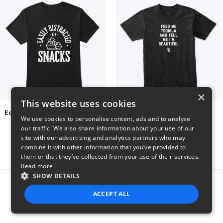
×
This website uses cookies
Easily Distracted by Snacks
Beautiful agave
We use cookies to personalise content, ads and to analyse
$20
$30
our traffic. We also share information about your use of our
site with our advertising and analytics partners who may
combine it with other information that you’ve provided to
them or that they’ve collected from your use of their services.
Read more
SHOW DETAILS
Report this product
ACCEPT ALL
STRICTLY NECESSARY
PERFORMANCE