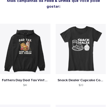
Mais campanhas da
Food & Drinks
que você pode
gostar:
Fathers Day Dad Tax Vintage Papa T-Shirt
Snack Dealer Cupcake Cookie and Milk
$41
$20