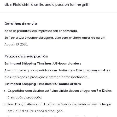
Next Level 3600 | Premium Ring-Spun Cotton T-Shirt
vibe. Plaid shirt, a smile, and a passion for the grill!
US$ 24,99
Detalhes de envio
odos os produtos são impressos sob encomenda.
Se fizer a sua encomenda agora, esta será enviada antes de ou em
August 18, 2026
.
Prazos de envio padrão
Estimated Shipping Timelines: US-bound orders
A estimativa é que os pedidos com destino aos EUA cheguem em 4 a 7
dias úteis após a produção e entrega à transportadora.
Estimated Shipping Timelines: EU-bound orders
Os pedidos com destino ao Reino Unido devem chegar em 7 a 12 dias
úteis após a produção.
Para França, Alemanha, Holanda e Suécia, os pedidos devem chegar
em 7 a 12 dias úteis após a produção.