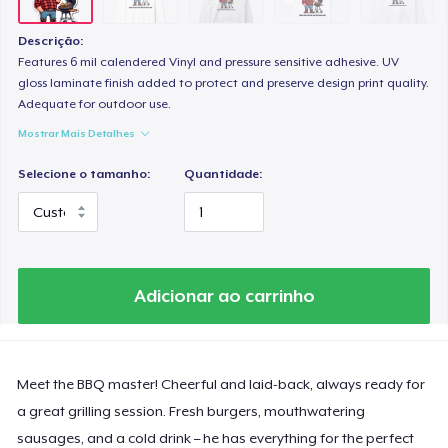
Heavy Tee
US$ 44,99
Descrição:
Features 6 mil calendered Vinyl and pressure sensitive adhesive. UV
Tru Transfer Printed Classic Tee
gloss laminate finish added to protect and preserve design print quality.
Adequate for outdoor use.
US$ 27,99
Mostrar Mais Detalhes
Comfort Colors 1717 | Classic Heavyweight T-Shirt
Selecione o tamanho:
Quantidade:
US$ 24,99
Tru Transfer Unisex Crewneck Sweatshirt
US$ 40,99
Adicionar ao carrinho
Tru Transfer Printed Unisex Premium Hoodie
US$ 61,99
Meet the BBQ master! Cheerful and laid-back, always ready for
Classic Long Sleeve Tee
US$ 30,99
a great grilling session. Fresh burgers, mouthwatering
sausages, and a cold drink – he has everything for the perfect