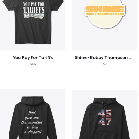
You Pay For Tariffs
Shine - Bobby Thompson Band Merch
$46
$7