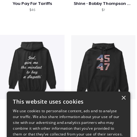
You Pay For Tariffs
Shine - Bobby Thompson Band Merch
$46
$7
×
This website uses cookies
B
Vintage 45-47 Design
We use cookies to personalise content, ads and to analyse
$51
$40
our traffic. We also share information about your use of our
site with our advertising and analytics partners who may
combine it with other information that you’ve provided to
them or that they’ve collected from your use of their services.