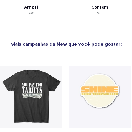
Art pt1
Contem
$37
$25
Mais campanhas da
New
que você pode gostar: