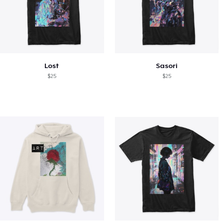
Lost
Sasori
$25
$25