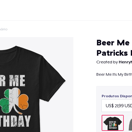
sário
Beer Me 
Patricks
Created by
Henry
Continuar
Beer Me Its My Birt
Produtos Disponí