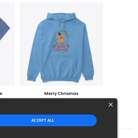
e
Merry Chrismas
$41
×
ACCEPT ALL