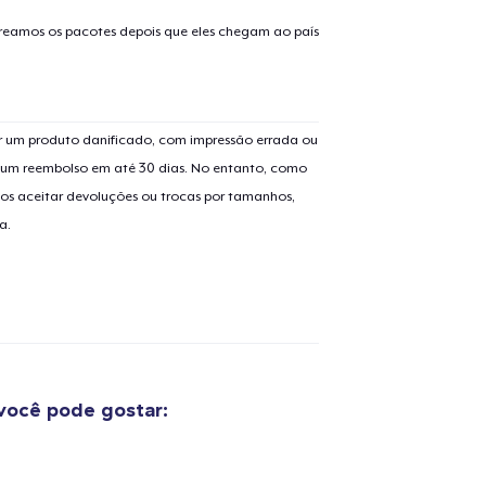
guir para a Finalização da
Continuar Co
treamos os pacotes depois que eles chegam ao país
Compra
Classic Crew Neck T-Shirt
US$ 21,99
 um produto danificado, com impressão errada ou
er um reembolso em até 30 dias. No entanto, como
Unisex Premium Pullover Hoodie
os aceitar devoluções ou trocas por tamanhos,
US$ 44,99
a.
Women's Classic Tee
US$ 21,99
Classic Tank Top
US$ 21,99
você pode gostar:
Classic Long Sleeve Tee
US$ 25,99