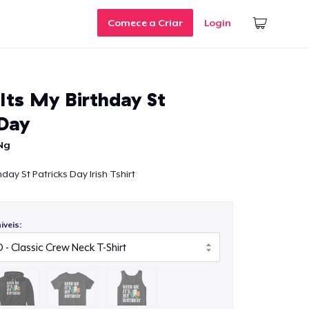
Comece a Criar
Login
Its My Birthday St
 Day
Ng
hday St Patricks Day Irish Tshirt
veis: