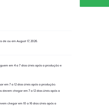
tes de ou em
August 17, 2026
.
guem em 4 a 7 dias úteis após a produção e
o adicionado ao
Carrinho
Ir par
r em 7 a 12 dias úteis após a produção.
s devem chegar em 7 a 12 dias úteis após a
evem chegar em 10 a 16 dias úteis após a