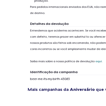
Se
produção.
Para pedidos internacionais enviados dos EUA, não ras
de destino.
Detalhes da devolução
Entendemos que acidentes acontecem. Se você receber
com defeito, teremos prazer em substituí-lo ou oferec
nossos produtos são feitos sob encomenda, não podem
cores incorretos ou se você simplesmente mudar de idei
Saiba mais sobre a nossa política de devolução
aqui
.
Identificação da campanha
beer-me-its-my-birth-43083
Mais campanhas da
Aniversário
que 