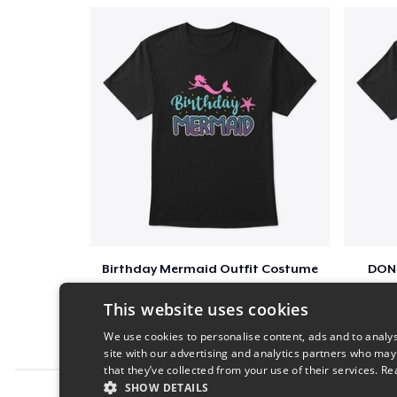
Birthday Mermaid Outfit Costume
DON
$22
This website uses cookies
We use cookies to personalise content, ads and to analys
site with our advertising and analytics partners who may
that they’ve collected from your use of their services.
Re
SHOW DETAILS