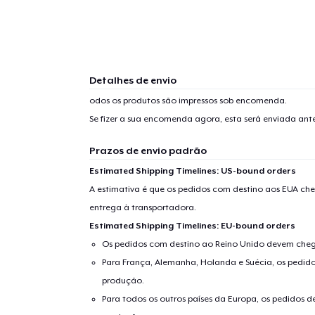
Detalhes de envio
odos os produtos são impressos sob encomenda.
Se fizer a sua encomenda agora, esta será enviada an
Prazos de envio padrão
Estimated Shipping Timelines: US-bound orders
A estimativa é que os pedidos com destino aos EUA che
entrega à transportadora.
1
artig
Estimated Shipping Timelines: EU-bound orders
Os pedidos com destino ao Reino Unido devem chega
Para França, Alemanha, Holanda e Suécia, os pedido
produção.
Para todos os outros países da Europa, os pedidos d