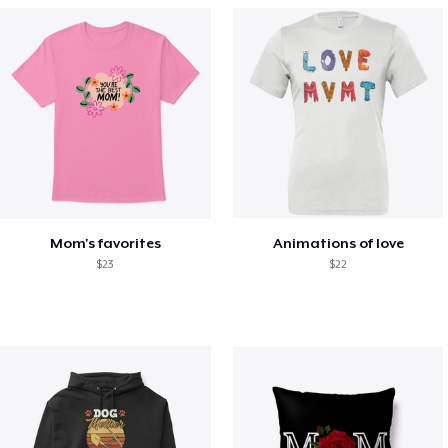
Mom's favorites
Animations of love
$23
$22