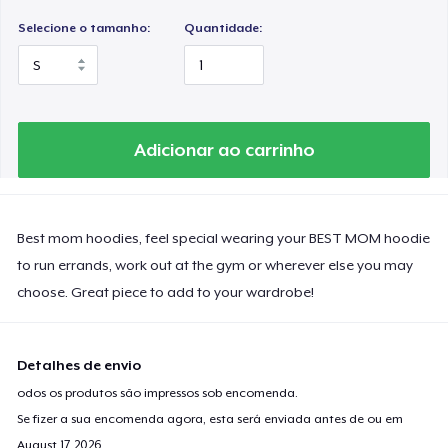
Selecione o tamanho:
Quantidade:
Adicionar ao carrinho
Best mom hoodies, feel special wearing your BEST MOM hoodie
to run errands, work out at the gym or wherever else you may
choose. Great piece to add to your wardrobe!
Detalhes de envio
odos os produtos são impressos sob encomenda.
Se fizer a sua encomenda agora, esta será enviada antes de ou em
August 17, 2026
.