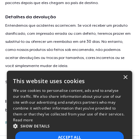
pacotes depois que eles chegam ao país de destino.
Detalhes da devolução
Entendemos que acidentes acontecem. Se você receber um produto
danificado, com impressão errada ou com defeito, teremos prazer em
substituí-lo ou oferecer um reembolso em até 30 dias. No entanto,
como nossos produtos são feitos sob encomenda, não podemos
aceitar devoluções ou trocas por tamanhos, cores incorretos ou se
você simplesmente mudar de ideia.
×
This website uses cookies
Saiba mais sobre a nossa política de devolução
aqui
.
We use cookies to personalise content, ads and to analyse
our traffic. We also share information about your use of our
Identificação da campanha
site with our advertising and analytics partners who may
combine it with other information that you’ve provided to
between-two-rocks
them or that they’ve collected from your use of their services.
Read more
Reporte esta Campanha
SHOW DETAILS
ACCEPT ALL