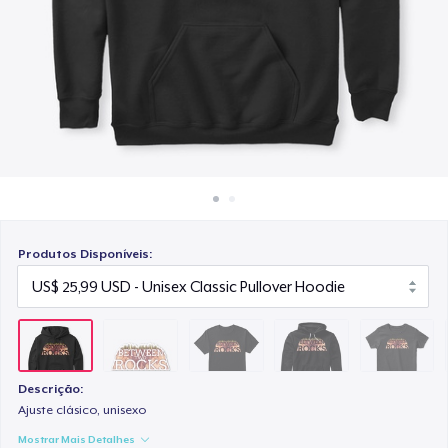
Como funciona
US$ 14,99
Venda em todo lugar
Unisex Premium Pullover Hoodie
Venda qualquer coisa
US$ 32,99
Women's Classic Tee
US$ 16,99
Women's Comfort Tee
US$ 17,99
Produtos Disponíveis:
Descrição:
Ajuste clásico, unisexo
Mostrar Mais Detalhes