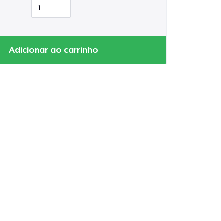
Adicionar ao carrinho
a o carrinho
Qtd
mprando