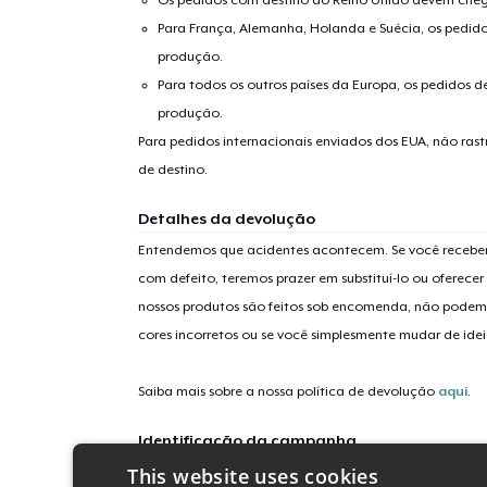
Para França, Alemanha, Holanda e Suécia, os pedido
produção.
Para todos os outros países da Europa, os pedidos d
produção.
Para pedidos internacionais enviados dos EUA, não ras
de destino.
Detalhes da devolução
Entendemos que acidentes acontecem. Se você receber
com defeito, teremos prazer em substituí-lo ou oferec
nossos produtos são feitos sob encomenda, não podem
cores incorretos ou se você simplesmente mudar de idei
Saiba mais sobre a nossa política de devolução
aqui
.
Identificação da campanha
This website uses cookies
big-mother-hugger-matrix-heart