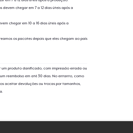
US$ 32,99
s devem chegar em 7 a 12 dias úteis após a
Classic Crew Neck T-Shirt
evem chegar em 10 a 16 dias úteis após a
US$ 21,99
treamos os pacotes depois que eles chegam ao país
Mug
US$ 13,99
Women's Classic Tee
 um produto danificado, com impressão errada ou
US$ 21,99
er um reembolso em até 30 dias. No entanto, como
os aceitar devoluções ou trocas por tamanhos,
a.