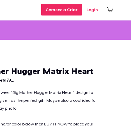
Comece a Criar
Login
er Hugger Matrix Heart
r6179...
sweet "Big Mother Hugger Matrix Heart" design to
ve it as the perfect gift! Maybe also a cool idea for
ay photo!
and/or color below then BUY IT NOW to place your