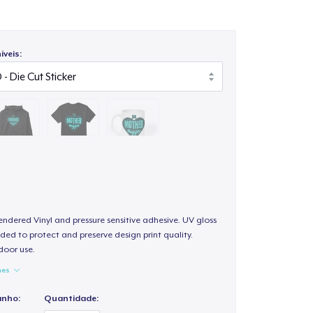
veis:
endered Vinyl and pressure sensitive adhesive. UV gloss
ded to protect and preserve design print quality.
door use.
hes
anho:
Quantidade: