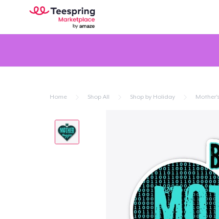
Home
Shop All
Shop by Holiday
Mother'