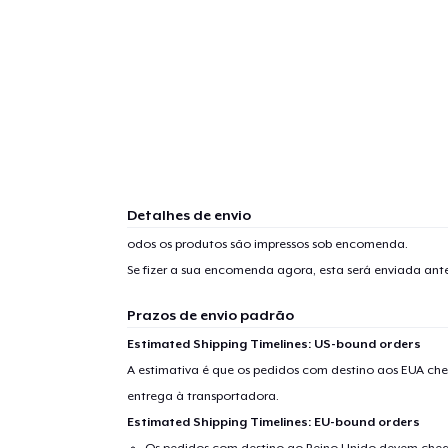
1
artig
Detalhes de envio
odos os produtos são impressos sob encomenda.
Se
Se fizer a sua encomenda agora, esta será enviada an
Prazos de envio padrão
Estimated Shipping Timelines: US-bound orders
A estimativa é que os pedidos com destino aos EUA che
entrega à transportadora.
Estimated Shipping Timelines: EU-bound orders
Os pedidos com destino ao Reino Unido devem chega