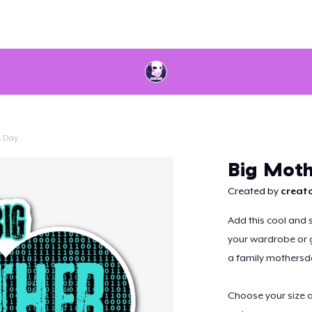
s Day
Continuar
Big Moth
Created by
creato
Add this cool and 
your wardrobe or gi
a family mothersd
Choose your size 