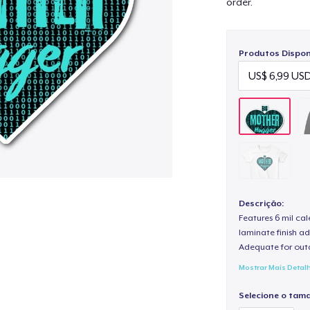
order.
Produtos Disponí
Descrição:
Features 6 mil cal
laminate finish ad
Adequate for out
Mostrar Mais Detal
Selecione o tam