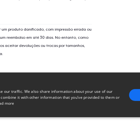
Mug
 um produto danificado, com impressão errada ou
Tru transfer Printed Premium Tee
er um reembolso em até 30 dias. No entanto, como
os aceitar devoluções ou trocas por tamanhos,
a.
Tru Transfer Unisex Crewneck Sweatshirt
Next Level 3600 | Premium Ring-Spun Cotton T-Shirt
e our traffic. We also share information about your use of our
 combine it with other information that you’ve provided to them or
ad more
E
TARGETING
FUNCTIONALITY
UNCLASSIFIED