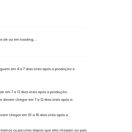
o adicionado ao
Carrinho
Ir par
tes de ou em
loading...
.
guir para a Finalização da
Continuar Co
Compra
guem em 4 a 7 dias úteis após a produção e
Black Mug
r em 7 a 12 dias úteis após a produção.
s devem chegar em 7 a 12 dias úteis após a
Classic Crew Neck T-Shirt
evem chegar em 10 a 16 dias úteis após a
Comfort Tee
treamos os pacotes depois que eles chegam ao país