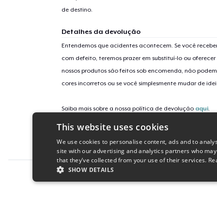
de destino.
Detalhes da devolução
Entendemos que acidentes acontecem. Se você receber
com defeito, teremos prazer em substituí-lo ou oferec
nossos produtos são feitos sob encomenda, não podem
cores incorretos ou se você simplesmente mudar de idei
Saiba mais sobre a nossa política de devolução
aqui
.
This website uses cookies
Identificação da campanha
We use cookies to personalise content, ads and to analys
black-cat-when-all-else-fail
site with our advertising and analytics partners who may
that they’ve collected from your use of their services.
Re
SHOW DETAILS
Report this product
STRICTLY NECESSARY
PERFORMANC