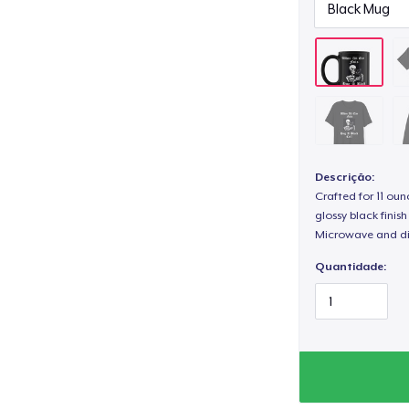
Descrição:
Crafted for 11 ou
glossy black fini
Microwave and di
Quantidade: