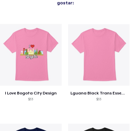
gostar:
I Love Bogota City Design
Lguana Black Trans Essential Design
$33
$33