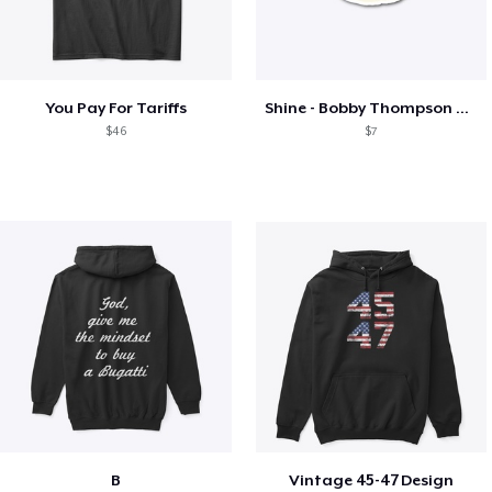
You Pay For Tariffs
Shine - Bobby Thompson Band Merch
$46
$7
B
Vintage 45-47 Design